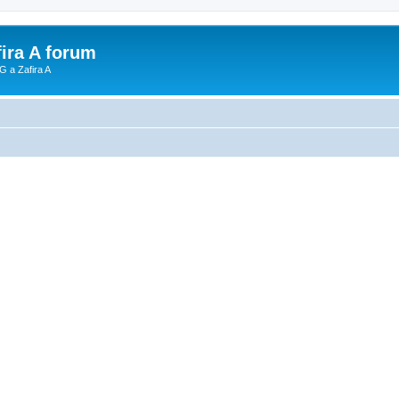
fira A forum
G a Zafira A