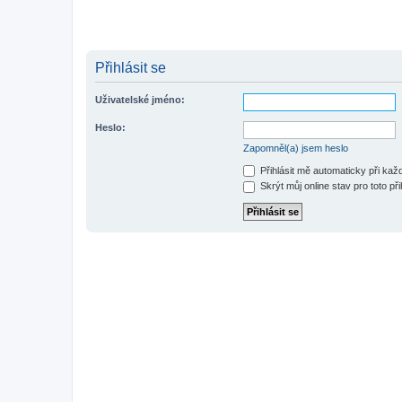
Přihlásit se
Uživatelské jméno:
Heslo:
Zapomněl(a) jsem heslo
Přihlásit mě automaticky při ka
Skrýt můj online stav pro toto při