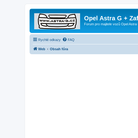
Opel Astra G + Za
Forum pro majitele vozů Opel Astra 
Rychlé odkazy
FAQ
Web
Obsah fóra