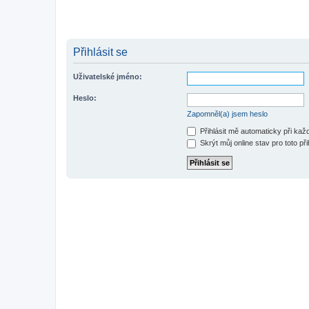
Přihlásit se
Uživatelské jméno:
Heslo:
Zapomněl(a) jsem heslo
Přihlásit mě automaticky při ka
Skrýt můj online stav pro toto při