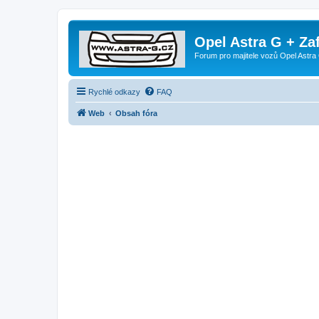
Opel Astra G + Za
Forum pro majitele vozů Opel Astra 
Rychlé odkazy
FAQ
Web
Obsah fóra