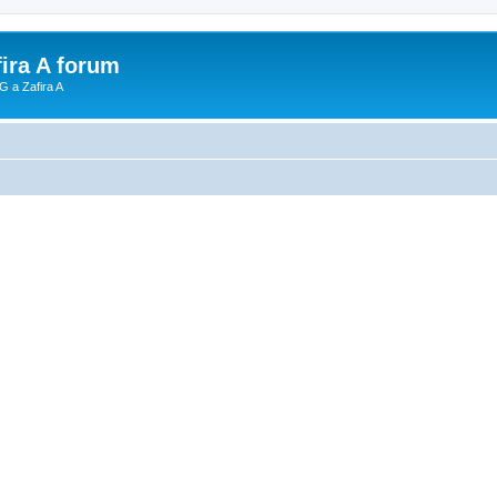
fira A forum
G a Zafira A