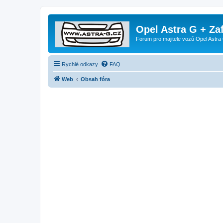
Opel Astra G + Za
Forum pro majitele vozů Opel Astra 
Rychlé odkazy
FAQ
Web
Obsah fóra