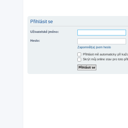
Přihlásit se
Uživatelské jméno:
Heslo:
Zapomněl(a) jsem heslo
Přihlásit mě automaticky při ka
Skrýt můj online stav pro toto při