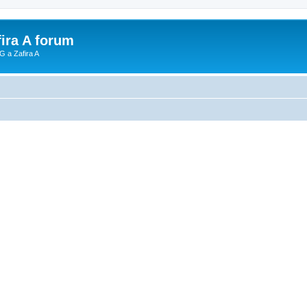
fira A forum
G a Zafira A