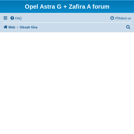
Opel Astra G + Zafira A forum
FAQ
Přihlásit se
H
Web
Obsah fóra
l
e
d
a
t