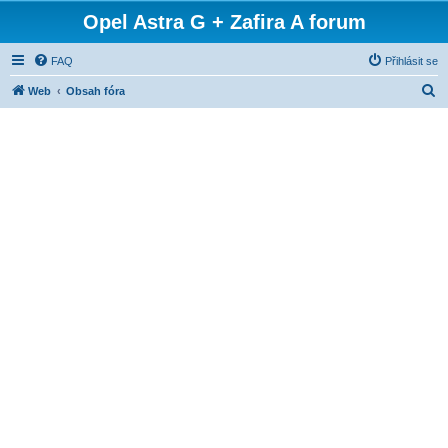
Opel Astra G + Zafira A forum
FAQ
Přihlásit se
H
Web
Obsah fóra
l
e
d
a
t