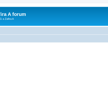
fira A forum
G a Zafira A