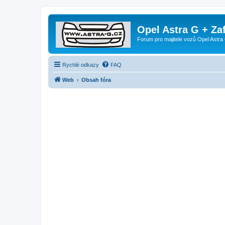
Opel Astra G + Za
Forum pro majitele vozů Opel Astra 
Rychlé odkazy
FAQ
Web
Obsah fóra