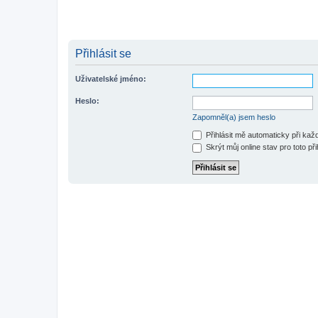
Přihlásit se
Uživatelské jméno:
Heslo:
Zapomněl(a) jsem heslo
Přihlásit mě automaticky při ka
Skrýt můj online stav pro toto při