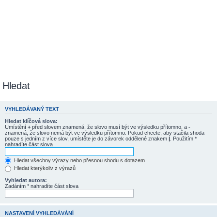
Hledat
VYHLEDÁVANÝ TEXT
Hledat klíčová slova:
Umístění
+
před slovem znamená, že slovo musí být ve výsledku přítomno, a
-
znamená, že slovo nemá být ve výsledku přítomno. Pokud chcete, aby stačila shoda
pouze s jedním z více slov, umístěte je do závorek oddělené znakem
|
. Použitím *
nahradíte část slova
Hledat všechny výrazy nebo přesnou shodu s dotazem
Hledat kterýkoliv z výrazů
Vyhledat autora:
Zadáním * nahradíte část slova
NASTAVENÍ VYHLEDÁVÁNÍ