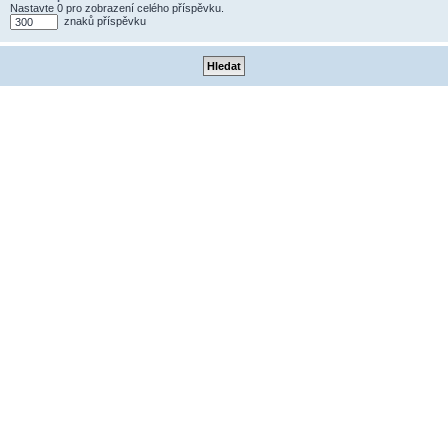
Nastavte 0 pro zobrazení celého příspěvku.
znaků příspěvku