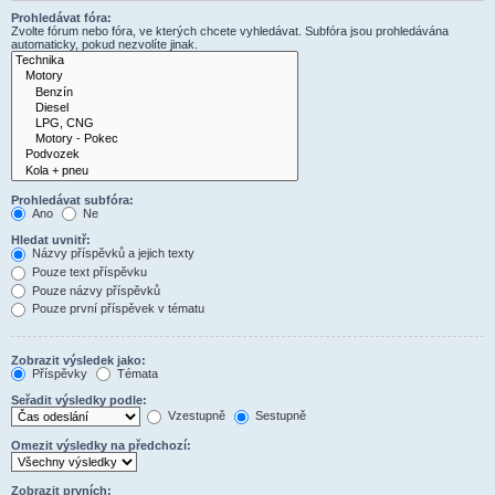
Prohledávat fóra:
Zvolte fórum nebo fóra, ve kterých chcete vyhledávat. Subfóra jsou prohledávána
automaticky, pokud nezvolíte jinak.
Prohledávat subfóra:
Ano
Ne
Hledat uvnitř:
Názvy příspěvků a jejich texty
Pouze text příspěvku
Pouze názvy příspěvků
Pouze první příspěvek v tématu
Zobrazit výsledek jako:
Příspěvky
Témata
Seřadit výsledky podle:
Vzestupně
Sestupně
Omezit výsledky na předchozí:
Zobrazit prvních: