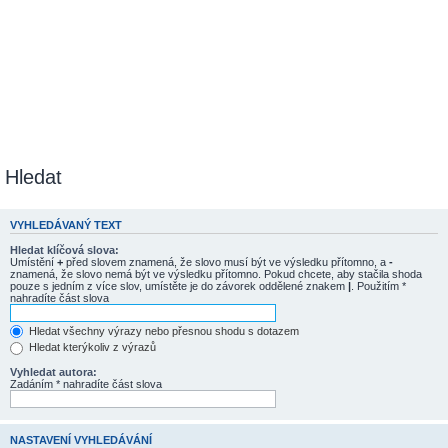
Hledat
VYHLEDÁVANÝ TEXT
Hledat klíčová slova:
Umístění
+
před slovem znamená, že slovo musí být ve výsledku přítomno, a
-
znamená, že slovo nemá být ve výsledku přítomno. Pokud chcete, aby stačila shoda
pouze s jedním z více slov, umístěte je do závorek oddělené znakem
|
. Použitím *
nahradíte část slova
Hledat všechny výrazy nebo přesnou shodu s dotazem
Hledat kterýkoliv z výrazů
Vyhledat autora:
Zadáním * nahradíte část slova
NASTAVENÍ VYHLEDÁVÁNÍ