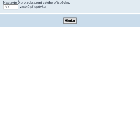
Nastavte 0 pro zobrazení celého příspěvku.
znaků příspěvku