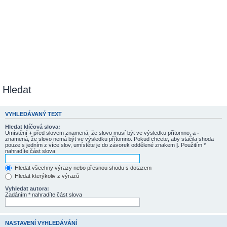
Hledat
VYHLEDÁVANÝ TEXT
Hledat klíčová slova:
Umístění
+
před slovem znamená, že slovo musí být ve výsledku přítomno, a
-
znamená, že slovo nemá být ve výsledku přítomno. Pokud chcete, aby stačila shoda
pouze s jedním z více slov, umístěte je do závorek oddělené znakem
|
. Použitím *
nahradíte část slova
Hledat všechny výrazy nebo přesnou shodu s dotazem
Hledat kterýkoliv z výrazů
Vyhledat autora:
Zadáním * nahradíte část slova
NASTAVENÍ VYHLEDÁVÁNÍ