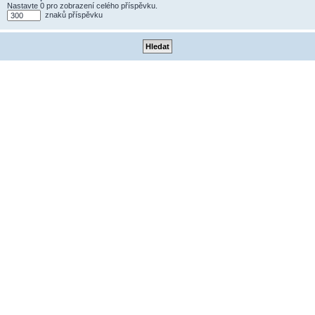
Nastavte 0 pro zobrazení celého příspěvku.
znaků příspěvku