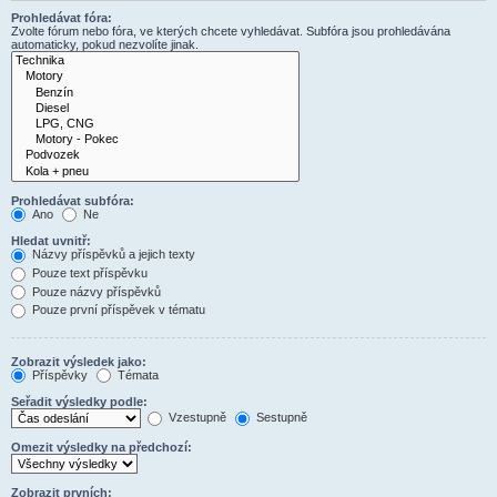
Prohledávat fóra:
Zvolte fórum nebo fóra, ve kterých chcete vyhledávat. Subfóra jsou prohledávána
automaticky, pokud nezvolíte jinak.
Prohledávat subfóra:
Ano
Ne
Hledat uvnitř:
Názvy příspěvků a jejich texty
Pouze text příspěvku
Pouze názvy příspěvků
Pouze první příspěvek v tématu
Zobrazit výsledek jako:
Příspěvky
Témata
Seřadit výsledky podle:
Vzestupně
Sestupně
Omezit výsledky na předchozí:
Zobrazit prvních: