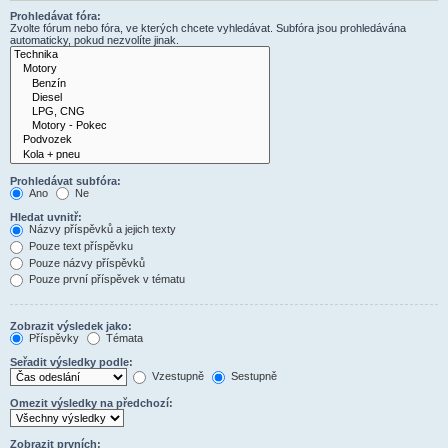
Prohledávat fóra:
Zvolte fórum nebo fóra, ve kterých chcete vyhledávat. Subfóra jsou prohledávána
automaticky, pokud nezvolíte jinak.
Prohledávat subfóra:
Ano
Ne
Hledat uvnitř:
Názvy příspěvků a jejich texty
Pouze text příspěvku
Pouze názvy příspěvků
Pouze první příspěvek v tématu
Zobrazit výsledek jako:
Příspěvky
Témata
Seřadit výsledky podle:
Vzestupně
Sestupně
Omezit výsledky na předchozí:
Zobrazit prvních: