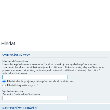
Hledat
VYHLEDÁVANÝ TEXT
Hledat klíčová slova:
Umístění
+
před slovem znamená, že slovo musí být ve výsledku přítomno, a
-
znamená, že slovo nemá být ve výsledku přítomno. Pokud chcete, aby stačila shoda
pouze s jedním z více slov, umístěte je do závorek oddělené znakem
|
. Použitím *
nahradíte část slova
Hledat všechny výrazy nebo přesnou shodu s dotazem
Hledat kterýkoliv z výrazů
Vyhledat autora:
Zadáním * nahradíte část slova
NASTAVENÍ VYHLEDÁVÁNÍ