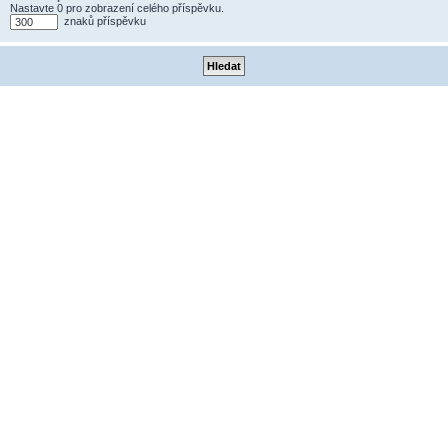
Nastavte 0 pro zobrazení celého příspěvku.
znaků příspěvku