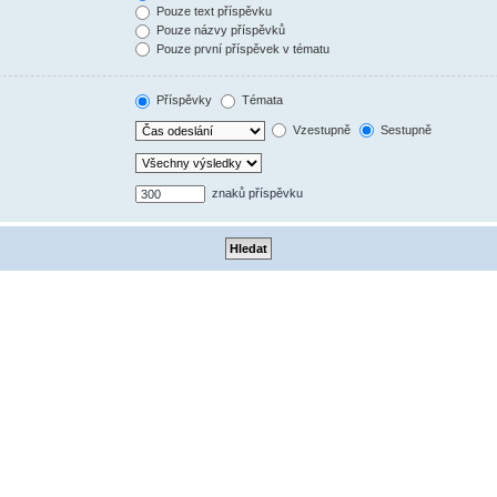
Pouze text příspěvku
Pouze názvy příspěvků
Pouze první příspěvek v tématu
Příspěvky
Témata
Vzestupně
Sestupně
znaků příspěvku