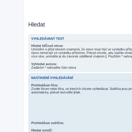
Hledat
VYHLEDÁVANÝ TEXT
Hledat klíčová slova:
Umístění
+
před slovem znamená, že slovo musí být ve výsledku pří
slovo nemá být ve výsledku přítomno. Pokud chcete, aby stačila shod
více slov, umístěte je do závorek oddělené znakem
|
. Použitím * nahra
Vyhledat autora:
Zadáním * nahradíte část slova
NASTAVENÍ VYHLEDÁVÁNÍ
Prohledávat fóra:
Zvolte fórum nebo fóra, ve kterých chcete vyhledávat. Subfóra jsou p
automaticky, pokud nezvolíte jinak.
Prohledávat subfóra:
Hledat uvnitř: