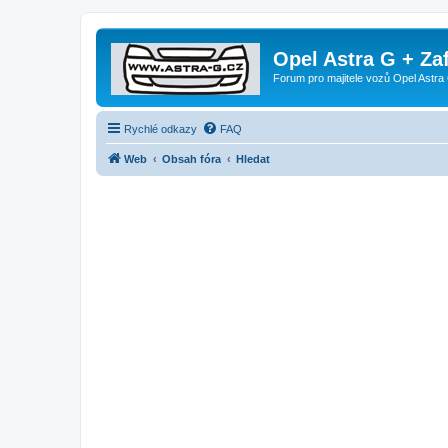
Opel Astra G + Za
Forum pro majitele vozů Opel Astra 
Rychlé odkazy
FAQ
Web
Obsah fóra
Hledat