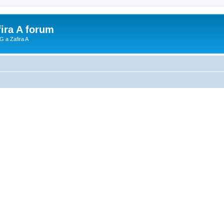
fira A forum
G a Zafira A