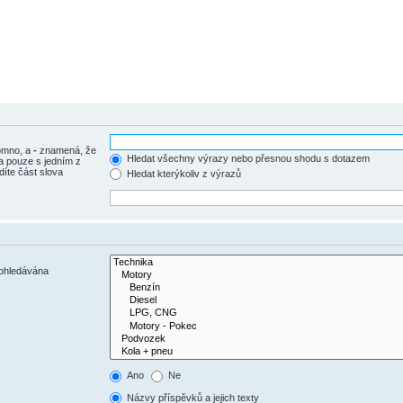
tomno, a
-
znamená, že
Hledat všechny výrazy nebo přesnou shodu s dotazem
a pouze s jedním z
díte část slova
Hledat kterýkoliv z výrazů
rohledávána
Ano
Ne
Názvy příspěvků a jejich texty