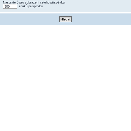
Nastavte 0 pro zobrazení celého příspěvku.
znaků příspěvku