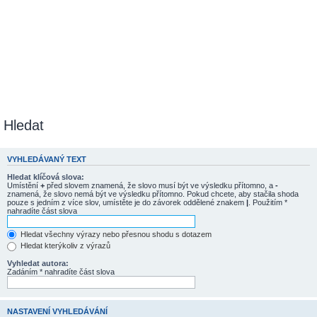
Hledat
VYHLEDÁVANÝ TEXT
Hledat klíčová slova:
Umístění
+
před slovem znamená, že slovo musí být ve výsledku přítomno, a
-
znamená, že slovo nemá být ve výsledku přítomno. Pokud chcete, aby stačila shoda
pouze s jedním z více slov, umístěte je do závorek oddělené znakem
|
. Použitím *
nahradíte část slova
Hledat všechny výrazy nebo přesnou shodu s dotazem
Hledat kterýkoliv z výrazů
Vyhledat autora:
Zadáním * nahradíte část slova
NASTAVENÍ VYHLEDÁVÁNÍ