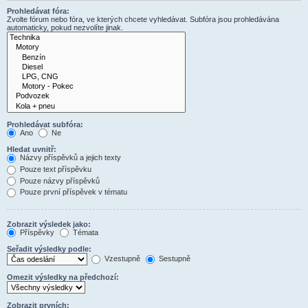
Prohledávat fóra:
Zvolte fórum nebo fóra, ve kterých chcete vyhledávat. Subfóra jsou prohledávána
automaticky, pokud nezvolíte jinak.
Prohledávat subfóra:
Ano
Ne
Hledat uvnitř:
Názvy příspěvků a jejich texty
Pouze text příspěvku
Pouze názvy příspěvků
Pouze první příspěvek v tématu
Zobrazit výsledek jako:
Příspěvky
Témata
Seřadit výsledky podle:
Vzestupně
Sestupně
Omezit výsledky na předchozí:
Zobrazit prvních: