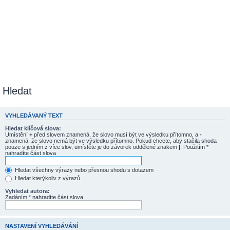
Hledat
VYHLEDÁVANÝ TEXT
Hledat klíčová slova:
Umístění
+
před slovem znamená, že slovo musí být ve výsledku přítomno, a
-
znamená, že slovo nemá být ve výsledku přítomno. Pokud chcete, aby stačila shoda
pouze s jedním z více slov, umístěte je do závorek oddělené znakem
|
. Použitím *
nahradíte část slova
Hledat všechny výrazy nebo přesnou shodu s dotazem
Hledat kterýkoliv z výrazů
Vyhledat autora:
Zadáním * nahradíte část slova
NASTAVENÍ VYHLEDÁVÁNÍ