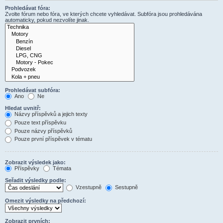
Prohledávat fóra:
Zvolte fórum nebo fóra, ve kterých chcete vyhledávat. Subfóra jsou prohledávána
automaticky, pokud nezvolíte jinak.
Prohledávat subfóra:
Ano
Ne
Hledat uvnitř:
Názvy příspěvků a jejich texty
Pouze text příspěvku
Pouze názvy příspěvků
Pouze první příspěvek v tématu
Zobrazit výsledek jako:
Příspěvky
Témata
Seřadit výsledky podle:
Vzestupně
Sestupně
Omezit výsledky na předchozí:
Zobrazit prvních: