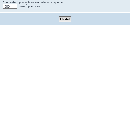
Nastavte 0 pro zobrazení celého příspěvku.
znaků příspěvku