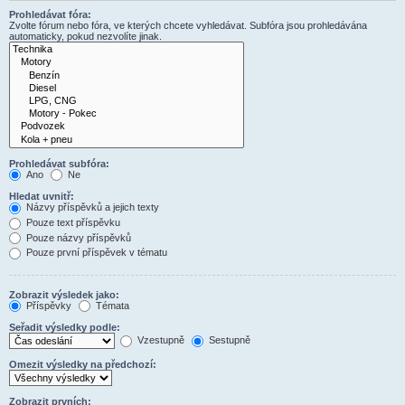
Prohledávat fóra:
Zvolte fórum nebo fóra, ve kterých chcete vyhledávat. Subfóra jsou prohledávána
automaticky, pokud nezvolíte jinak.
Prohledávat subfóra:
Ano
Ne
Hledat uvnitř:
Názvy příspěvků a jejich texty
Pouze text příspěvku
Pouze názvy příspěvků
Pouze první příspěvek v tématu
Zobrazit výsledek jako:
Příspěvky
Témata
Seřadit výsledky podle:
Vzestupně
Sestupně
Omezit výsledky na předchozí:
Zobrazit prvních: