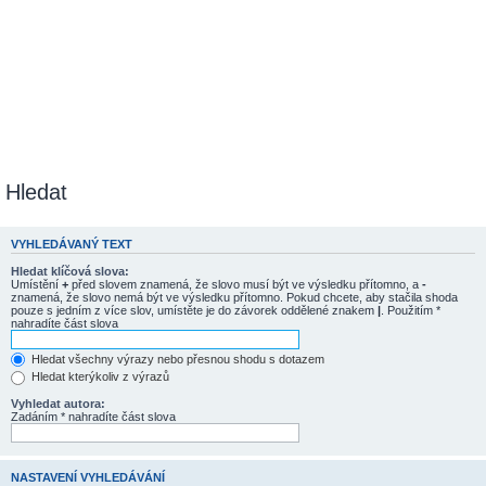
Hledat
VYHLEDÁVANÝ TEXT
Hledat klíčová slova:
Umístění
+
před slovem znamená, že slovo musí být ve výsledku přítomno, a
-
znamená, že slovo nemá být ve výsledku přítomno. Pokud chcete, aby stačila shoda
pouze s jedním z více slov, umístěte je do závorek oddělené znakem
|
. Použitím *
nahradíte část slova
Hledat všechny výrazy nebo přesnou shodu s dotazem
Hledat kterýkoliv z výrazů
Vyhledat autora:
Zadáním * nahradíte část slova
NASTAVENÍ VYHLEDÁVÁNÍ