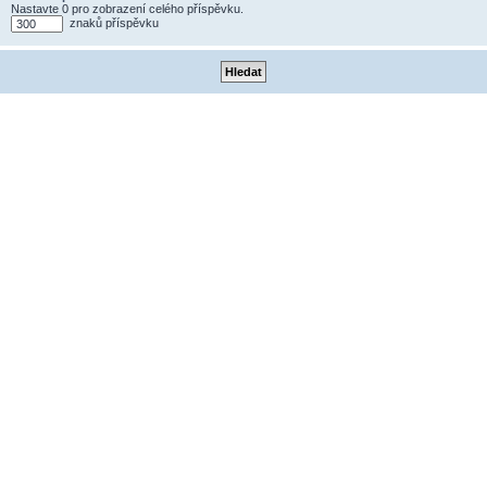
Nastavte 0 pro zobrazení celého příspěvku.
znaků příspěvku