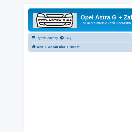
Opel Astra G + Za
Forum pro majitele vozů Opel Astra 
Rychlé odkazy
FAQ
Web
Obsah fóra
Hledat