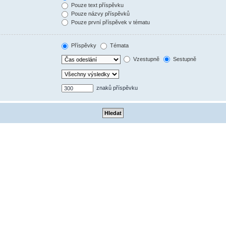
Pouze text příspěvku
Pouze názvy příspěvků
Pouze první příspěvek v tématu
Příspěvky
Témata
Vzestupně
Sestupně
znaků příspěvku