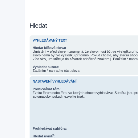
Hledat
VYHLEDÁVANÝ TEXT
Hledat klíčová slova:
Umístění
+
před slovem znamená, že slovo musí být ve výsledku pří
slovo nemá být ve výsledku přítomno. Pokud chcete, aby stačila shod
více slov, umístěte je do závorek oddělené znakem
|
. Použitím * nahra
Vyhledat autora:
Zadáním * nahradíte část slova
NASTAVENÍ VYHLEDÁVÁNÍ
Prohledávat fóra:
Zvolte fórum nebo fóra, ve kterých chcete vyhledávat. Subfóra jsou p
automaticky, pokud nezvolíte jinak.
Prohledávat subfóra:
Hledat uvnitř: