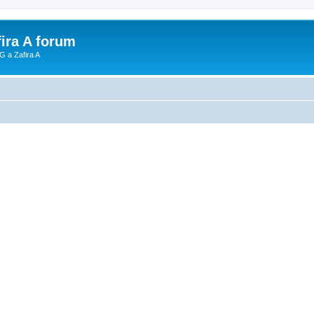
fira A forum
G a Zafira A