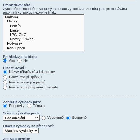
Prohledávat fóra:
Zvolte fórum nebo fóra, ve kterých chcete vyhledávat. Subfóra jsou prohledávána
automaticky, pokud nezvolíte jinak.
Prohledávat subfóra:
Ano
Ne
Hledat uvnitř:
Názvy příspěvků a jejich texty
Pouze text příspěvku
Pouze názvy příspěvků
Pouze první příspěvek v tématu
Zobrazit výsledek jako:
Příspěvky
Témata
Seřadit výsledky podle:
Vzestupně
Sestupně
Omezit výsledky na předchozí:
Zobrazit prvních: