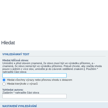
Hledat
VYHLEDÁVANÝ TEXT
Hledat klíčová slova:
Umístění
+
před slovem znamená, že slovo musí být ve výsledku přítomno, a
-
znamená, že slovo nemá být ve výsledku přítomno. Pokud chcete, aby stačila shoda
pouze s jedním z více slov, umístěte je do závorek oddělené znakem
|
. Použitím *
nahradíte část slova
Hledat všechny výrazy nebo přesnou shodu s dotazem
Hledat kterýkoliv z výrazů
Vyhledat autora:
Zadáním * nahradíte část slova
NASTAVENÍ VYHLEDÁVÁNÍ