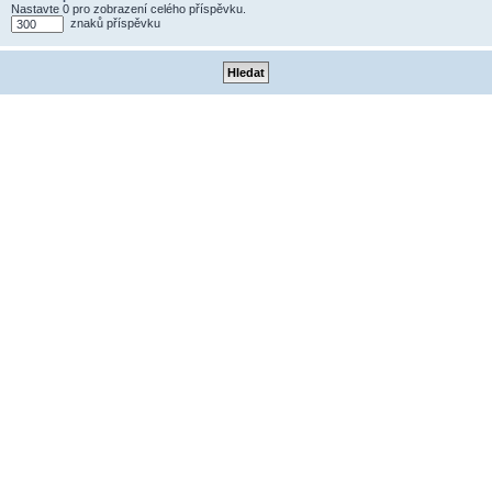
Nastavte 0 pro zobrazení celého příspěvku.
znaků příspěvku