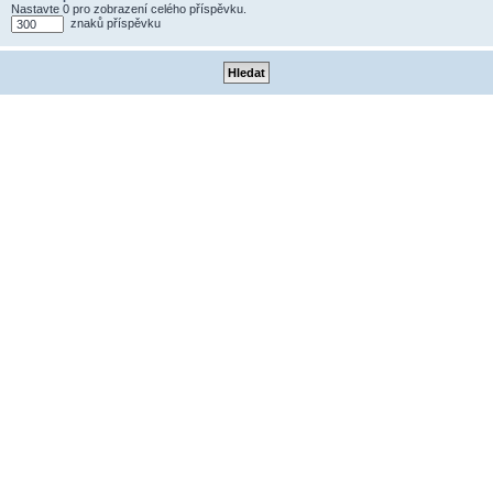
Nastavte 0 pro zobrazení celého příspěvku.
znaků příspěvku