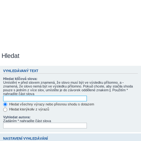
Hledat
VYHLEDÁVANÝ TEXT
Hledat klíčová slova:
Umístění
+
před slovem znamená, že slovo musí být ve výsledku přítomno, a
-
znamená, že slovo nemá být ve výsledku přítomno. Pokud chcete, aby stačila shoda
pouze s jedním z více slov, umístěte je do závorek oddělené znakem
|
. Použitím *
nahradíte část slova
Hledat všechny výrazy nebo přesnou shodu s dotazem
Hledat kterýkoliv z výrazů
Vyhledat autora:
Zadáním * nahradíte část slova
NASTAVENÍ VYHLEDÁVÁNÍ