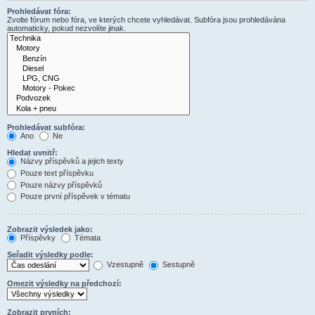
Prohledávat fóra:
Zvolte fórum nebo fóra, ve kterých chcete vyhledávat. Subfóra jsou prohledávána
automaticky, pokud nezvolíte jinak.
Prohledávat subfóra:
Ano
Ne
Hledat uvnitř:
Názvy příspěvků a jejich texty
Pouze text příspěvku
Pouze názvy příspěvků
Pouze první příspěvek v tématu
Zobrazit výsledek jako:
Příspěvky
Témata
Seřadit výsledky podle:
Vzestupně
Sestupně
Omezit výsledky na předchozí:
Zobrazit prvních: