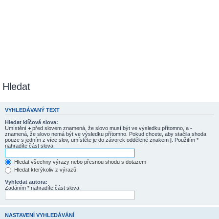
Hledat
VYHLEDÁVANÝ TEXT
Hledat klíčová slova:
Umístění
+
před slovem znamená, že slovo musí být ve výsledku přítomno, a
-
znamená, že slovo nemá být ve výsledku přítomno. Pokud chcete, aby stačila shoda
pouze s jedním z více slov, umístěte je do závorek oddělené znakem
|
. Použitím *
nahradíte část slova
Hledat všechny výrazy nebo přesnou shodu s dotazem
Hledat kterýkoliv z výrazů
Vyhledat autora:
Zadáním * nahradíte část slova
NASTAVENÍ VYHLEDÁVÁNÍ