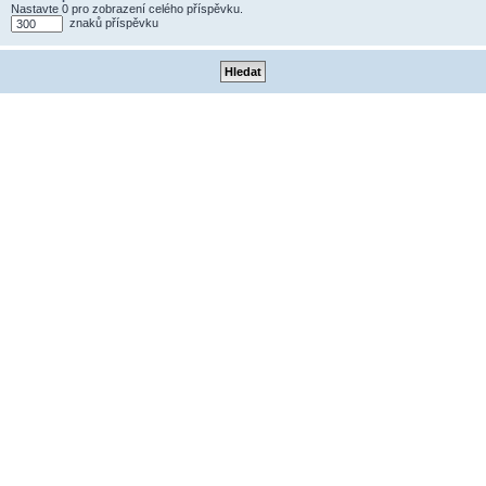
Nastavte 0 pro zobrazení celého příspěvku.
znaků příspěvku