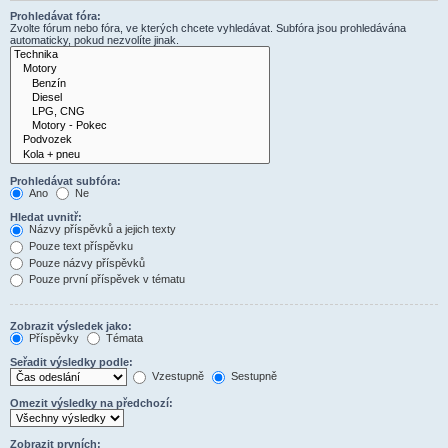
Prohledávat fóra:
Zvolte fórum nebo fóra, ve kterých chcete vyhledávat. Subfóra jsou prohledávána
automaticky, pokud nezvolíte jinak.
Prohledávat subfóra:
Ano
Ne
Hledat uvnitř:
Názvy příspěvků a jejich texty
Pouze text příspěvku
Pouze názvy příspěvků
Pouze první příspěvek v tématu
Zobrazit výsledek jako:
Příspěvky
Témata
Seřadit výsledky podle:
Vzestupně
Sestupně
Omezit výsledky na předchozí:
Zobrazit prvních: