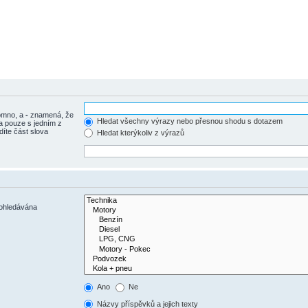
tomno, a
-
znamená, že
Hledat všechny výrazy nebo přesnou shodu s dotazem
a pouze s jedním z
díte část slova
Hledat kterýkoliv z výrazů
rohledávána
Ano
Ne
Názvy příspěvků a jejich texty