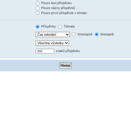
Pouze text příspěvku
Pouze názvy příspěvků
Pouze první příspěvek v tématu
Příspěvky
Témata
Vzestupně
Sestupně
znaků příspěvku