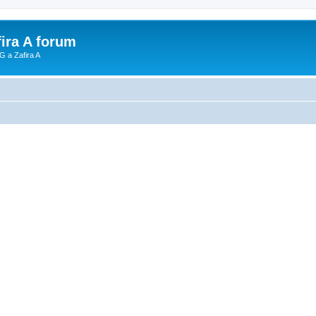
fira A forum
G a Zafira A