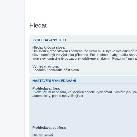
Hledat
VYHLEDÁVANÝ TEXT
Hledat klíčová slova:
Umístění
+
před slovem znamená, že slovo musí být ve výsledku pří
slovo nemá být ve výsledku přítomno. Pokud chcete, aby stačila shod
více slov, umístěte je do závorek oddělené znakem
|
. Použitím * nahra
Vyhledat autora:
Zadáním * nahradíte část slova
NASTAVENÍ VYHLEDÁVÁNÍ
Prohledávat fóra:
Zvolte fórum nebo fóra, ve kterých chcete vyhledávat. Subfóra jsou p
automaticky, pokud nezvolíte jinak.
Prohledávat subfóra:
Hledat uvnitř: