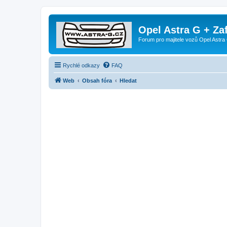
Opel Astra G + Za
Forum pro majitele vozů Opel Astra 
Rychlé odkazy
FAQ
Web
Obsah fóra
Hledat