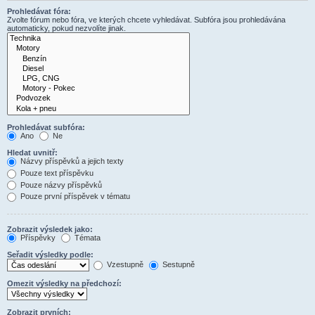
Prohledávat fóra:
Zvolte fórum nebo fóra, ve kterých chcete vyhledávat. Subfóra jsou prohledávána
automaticky, pokud nezvolíte jinak.
Prohledávat subfóra:
Ano
Ne
Hledat uvnitř:
Názvy příspěvků a jejich texty
Pouze text příspěvku
Pouze názvy příspěvků
Pouze první příspěvek v tématu
Zobrazit výsledek jako:
Příspěvky
Témata
Seřadit výsledky podle:
Vzestupně
Sestupně
Omezit výsledky na předchozí:
Zobrazit prvních: