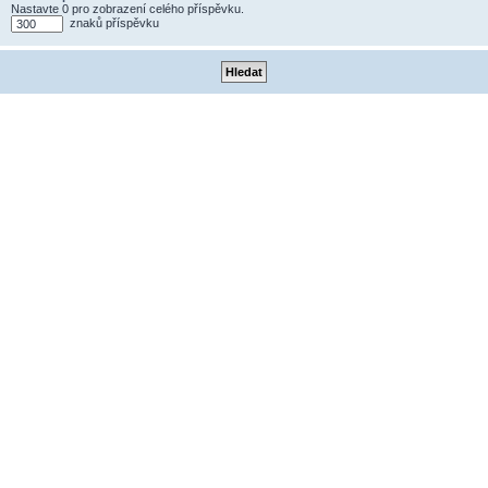
Nastavte 0 pro zobrazení celého příspěvku.
znaků příspěvku