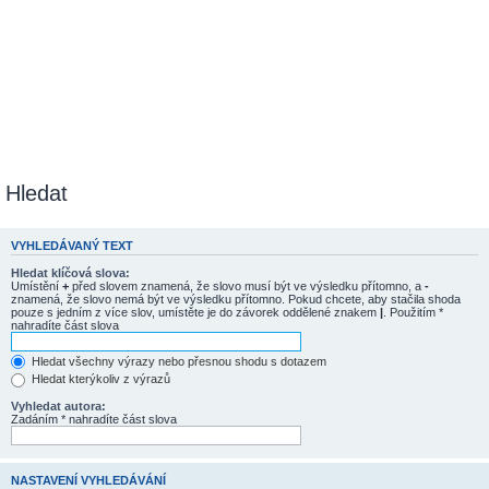
Hledat
VYHLEDÁVANÝ TEXT
Hledat klíčová slova:
Umístění
+
před slovem znamená, že slovo musí být ve výsledku přítomno, a
-
znamená, že slovo nemá být ve výsledku přítomno. Pokud chcete, aby stačila shoda
pouze s jedním z více slov, umístěte je do závorek oddělené znakem
|
. Použitím *
nahradíte část slova
Hledat všechny výrazy nebo přesnou shodu s dotazem
Hledat kterýkoliv z výrazů
Vyhledat autora:
Zadáním * nahradíte část slova
NASTAVENÍ VYHLEDÁVÁNÍ