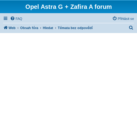
Opel Astra G + Zafira A forum
FAQ
Přihlásit se
H
Web
Obsah fóra
Hledat
Témata bez odpovědí
l
e
d
a
t