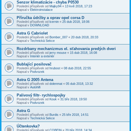
Senzor klimatizácie - chyba P0530
Poslední příspěvek od
Majky94
«
13 kvě 2018, 17:23
Napsal v
Elektroinstalace
Příručka údržby a oprav opel corsa D
Poslední příspěvek od
lcernin
«
25 dub 2018, 18:06
Napsal v
DOWNLOAD
Astra G Cabriolet
Poslední příspěvek od
Bomber_007
«
20 dub 2018, 20:33
Napsal v
Technická Sekce
Rozdrbany mechanizmus el. sťahovania predých dveri
Poslední příspěvek od
jerry mouse
«
15 dub 2018, 16:08
Napsal v
Interiér a exteriér
Bublající posilovač
Poslední příspěvek od
hrubost
«
08 dub 2018, 22:55
Napsal v
Podvozek
Astra G 2005 Antena
Poslední příspěvek od
dolenmat
«
05 dub 2018, 13:32
Napsal v
Autohifi
Palivový filtr- rychlospojky
Poslední příspěvek od
Kouk
«
31 bře 2018, 19:50
Napsal v
Podvozek
Astra G
Poslední příspěvek od
Burdis
«
25 bře 2018, 14:51
Napsal v
Technická Sekce
Účtenkovka?
Poslední příspěvek od
COBEIN
«
20 bře 2018, 14:34