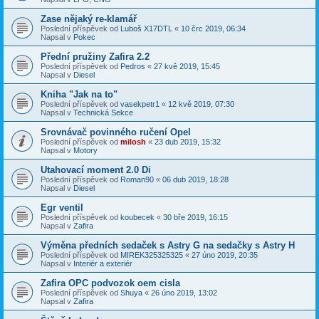
Zase nějaký re-klamář
Poslední příspěvek od
Luboš X17DTL
«
10 črc 2019, 06:34
Napsal v
Pokec
Přední pružiny Zafira 2.2
Poslední příspěvek od
Pedros
«
27 kvě 2019, 15:45
Napsal v
Diesel
Kniha "Jak na to"
Poslední příspěvek od
vasekpetr1
«
12 kvě 2019, 07:30
Napsal v
Technická Sekce
Srovnávač povinného ručení Opel
Poslední příspěvek od
milosh
«
23 dub 2019, 15:32
Napsal v
Motory
Utahovací moment 2.0 Di
Poslední příspěvek od
Roman90
«
06 dub 2019, 18:28
Napsal v
Diesel
Egr ventil
Poslední příspěvek od
koubecek
«
30 bře 2019, 16:15
Napsal v
Zafira
Výměna předních sedaček s Astry G na sedačky s Astry H
Poslední příspěvek od
MIREK325325325
«
27 úno 2019, 20:35
Napsal v
Interiér a exteriér
Zafira OPC podvozok oem cisla
Poslední příspěvek od
Shuya
«
26 úno 2019, 13:02
Napsal v
Zafira