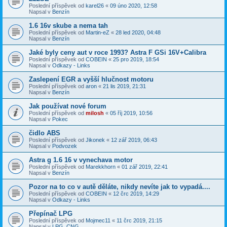
Poslední příspěvek od
karel26
«
09 úno 2020, 12:58
Napsal v
Benzín
1.6 16v skube a nema tah
Poslední příspěvek od
Martin-eZ
«
28 led 2020, 04:48
Napsal v
Benzín
Jaké byly ceny aut v roce 1993? Astra F GSi 16V+Calibra
Poslední příspěvek od
COBEIN
«
25 pro 2019, 18:54
Napsal v
Odkazy - Links
Zaslepení EGR a vyšší hlučnost motoru
Poslední příspěvek od
aron
«
21 lis 2019, 21:31
Napsal v
Benzín
Jak používat nové forum
Poslední příspěvek od
milosh
«
05 říj 2019, 10:56
Napsal v
Pokec
čidlo ABS
Poslední příspěvek od
Jikonek
«
12 zář 2019, 06:43
Napsal v
Podvozek
Astra g 1.6 16 v vynechava motor
Poslední příspěvek od
Marekkhorn
«
01 zář 2019, 22:41
Napsal v
Benzín
Pozor na to co v autě děláte, nikdy nevíte jak to vypadá....
Poslední příspěvek od
COBEIN
«
12 črc 2019, 14:29
Napsal v
Odkazy - Links
Přepínač LPG
Poslední příspěvek od
Mojmec11
«
11 črc 2019, 21:15
Napsal v
LPG, CNG