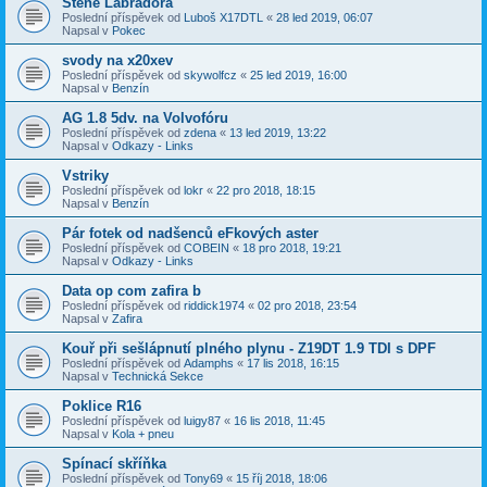
Štěně Labradora
Poslední příspěvek od
Luboš X17DTL
«
28 led 2019, 06:07
Napsal v
Pokec
svody na x20xev
Poslední příspěvek od
skywolfcz
«
25 led 2019, 16:00
Napsal v
Benzín
AG 1.8 5dv. na Volvofóru
Poslední příspěvek od
zdena
«
13 led 2019, 13:22
Napsal v
Odkazy - Links
Vstriky
Poslední příspěvek od
lokr
«
22 pro 2018, 18:15
Napsal v
Benzín
Pár fotek od nadšenců eFkových aster
Poslední příspěvek od
COBEIN
«
18 pro 2018, 19:21
Napsal v
Odkazy - Links
Data op com zafira b
Poslední příspěvek od
riddick1974
«
02 pro 2018, 23:54
Napsal v
Zafira
Kouř při sešlápnutí plného plynu - Z19DT 1.9 TDI s DPF
Poslední příspěvek od
Adamphs
«
17 lis 2018, 16:15
Napsal v
Technická Sekce
Poklice R16
Poslední příspěvek od
luigy87
«
16 lis 2018, 11:45
Napsal v
Kola + pneu
Spínací skříňka
Poslední příspěvek od
Tony69
«
15 říj 2018, 18:06