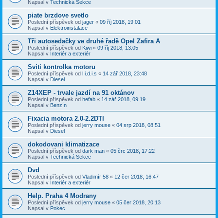
Napsal v
Technická Sekce
piate brzdove svetlo
Poslední příspěvek od
jager
«
09 říj 2018, 19:01
Napsal v
Elektroinstalace
Tři autosedačky ve druhé řadě Opel Zafira A
Poslední příspěvek od
Kiwi
«
09 říj 2018, 13:05
Napsal v
Interiér a exteriér
Sviti kontrolka motoru
Poslední příspěvek od
l.i.d.i.s
«
14 zář 2018, 23:48
Napsal v
Diesel
Z14XEP - trvale jazdí na 91 oktánov
Poslední příspěvek od
hefab
«
14 zář 2018, 09:19
Napsal v
Benzín
Fixacia motora 2.0-2.2DTI
Poslední příspěvek od
jerry mouse
«
04 srp 2018, 08:51
Napsal v
Diesel
dokodovani klimatizace
Poslední příspěvek od
dark man
«
05 črc 2018, 17:22
Napsal v
Technická Sekce
Dvd
Poslední příspěvek od
Vladimír 58
«
12 čer 2018, 16:47
Napsal v
Interiér a exteriér
Help. Praha 4 Modrany
Poslední příspěvek od
jerry mouse
«
05 čer 2018, 20:13
Napsal v
Pokec