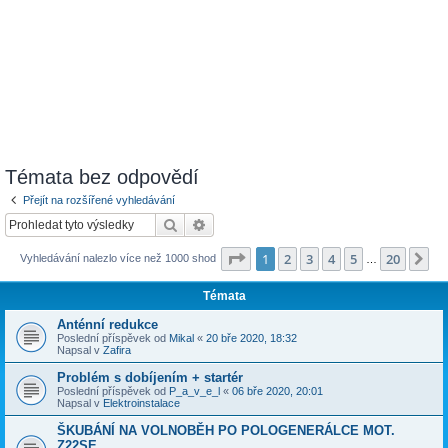
Témata bez odpovědí
Přejít na rozšířené vyhledávání
Hledat
Pokročilé hledání
Stránka
1
z
20
1
2
3
4
5
20
Da
Vyhledávání nalezlo více než 1000 shod
…
Témata
Anténní redukce
Poslední příspěvek od
Mikal
«
20 bře 2020, 18:32
Napsal v
Zafira
Problém s dobíjením + startér
Poslední příspěvek od
P_a_v_e_l
«
06 bře 2020, 20:01
Napsal v
Elektroinstalace
ŠKUBÁNÍ NA VOLNOBĚH PO POLOGENERÁLCE MOT.
Z22SE