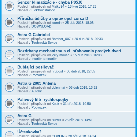
Senzor klimatizácie - chyba P0530
Poslední příspěvek od
Majky94
«
13 kvě 2018, 17:23
Napsal v
Elektroinstalace
Příručka údržby a oprav opel corsa D
Poslední příspěvek od
lcernin
«
25 dub 2018, 18:06
Napsal v
DOWNLOAD
Astra G Cabriolet
Poslední příspěvek od
Bomber_007
«
20 dub 2018, 20:33
Napsal v
Technická Sekce
Rozdrbany mechanizmus el. sťahovania predých dveri
Poslední příspěvek od
jerry mouse
«
15 dub 2018, 16:08
Napsal v
Interiér a exteriér
Bublající posilovač
Poslední příspěvek od
hrubost
«
08 dub 2018, 22:55
Napsal v
Podvozek
Astra G 2005 Antena
Poslední příspěvek od
dolenmat
«
05 dub 2018, 13:32
Napsal v
Autohifi
Palivový filtr- rychlospojky
Poslední příspěvek od
Kouk
«
31 bře 2018, 19:50
Napsal v
Podvozek
Astra G
Poslední příspěvek od
Burdis
«
25 bře 2018, 14:51
Napsal v
Technická Sekce
Účtenkovka?
Poslední příspěvek od
COBEIN
«
20 bře 2018, 14:34