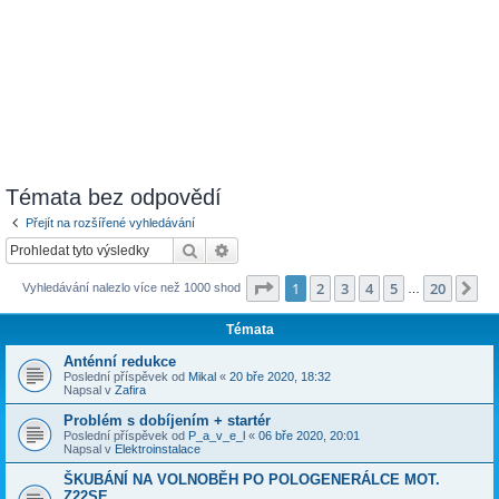
Témata bez odpovědí
Přejít na rozšířené vyhledávání
Hledat
Pokročilé hledání
Stránka
1
z
20
1
2
3
4
5
20
Da
Vyhledávání nalezlo více než 1000 shod
…
Témata
Anténní redukce
Poslední příspěvek od
Mikal
«
20 bře 2020, 18:32
Napsal v
Zafira
Problém s dobíjením + startér
Poslední příspěvek od
P_a_v_e_l
«
06 bře 2020, 20:01
Napsal v
Elektroinstalace
ŠKUBÁNÍ NA VOLNOBĚH PO POLOGENERÁLCE MOT.
Z22SE