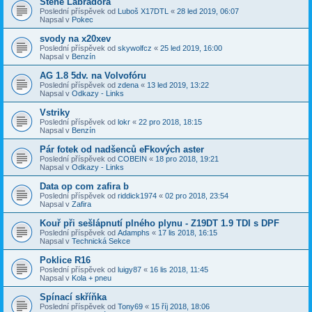
Štěně Labradora
Poslední příspěvek od
Luboš X17DTL
«
28 led 2019, 06:07
Napsal v
Pokec
svody na x20xev
Poslední příspěvek od
skywolfcz
«
25 led 2019, 16:00
Napsal v
Benzín
AG 1.8 5dv. na Volvofóru
Poslední příspěvek od
zdena
«
13 led 2019, 13:22
Napsal v
Odkazy - Links
Vstriky
Poslední příspěvek od
lokr
«
22 pro 2018, 18:15
Napsal v
Benzín
Pár fotek od nadšenců eFkových aster
Poslední příspěvek od
COBEIN
«
18 pro 2018, 19:21
Napsal v
Odkazy - Links
Data op com zafira b
Poslední příspěvek od
riddick1974
«
02 pro 2018, 23:54
Napsal v
Zafira
Kouř při sešlápnutí plného plynu - Z19DT 1.9 TDI s DPF
Poslední příspěvek od
Adamphs
«
17 lis 2018, 16:15
Napsal v
Technická Sekce
Poklice R16
Poslední příspěvek od
luigy87
«
16 lis 2018, 11:45
Napsal v
Kola + pneu
Spínací skříňka
Poslední příspěvek od
Tony69
«
15 říj 2018, 18:06