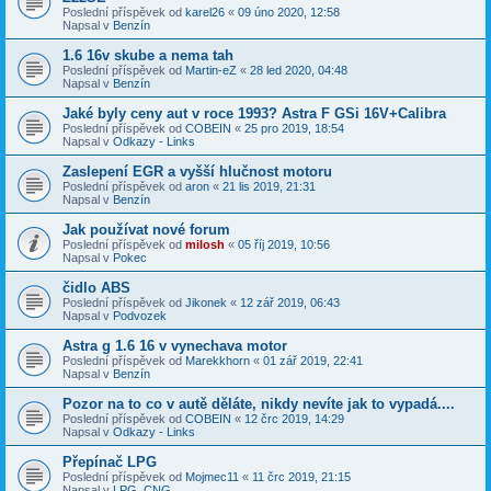
Poslední příspěvek od
karel26
«
09 úno 2020, 12:58
Napsal v
Benzín
1.6 16v skube a nema tah
Poslední příspěvek od
Martin-eZ
«
28 led 2020, 04:48
Napsal v
Benzín
Jaké byly ceny aut v roce 1993? Astra F GSi 16V+Calibra
Poslední příspěvek od
COBEIN
«
25 pro 2019, 18:54
Napsal v
Odkazy - Links
Zaslepení EGR a vyšší hlučnost motoru
Poslední příspěvek od
aron
«
21 lis 2019, 21:31
Napsal v
Benzín
Jak používat nové forum
Poslední příspěvek od
milosh
«
05 říj 2019, 10:56
Napsal v
Pokec
čidlo ABS
Poslední příspěvek od
Jikonek
«
12 zář 2019, 06:43
Napsal v
Podvozek
Astra g 1.6 16 v vynechava motor
Poslední příspěvek od
Marekkhorn
«
01 zář 2019, 22:41
Napsal v
Benzín
Pozor na to co v autě děláte, nikdy nevíte jak to vypadá....
Poslední příspěvek od
COBEIN
«
12 črc 2019, 14:29
Napsal v
Odkazy - Links
Přepínač LPG
Poslední příspěvek od
Mojmec11
«
11 črc 2019, 21:15
Napsal v
LPG, CNG