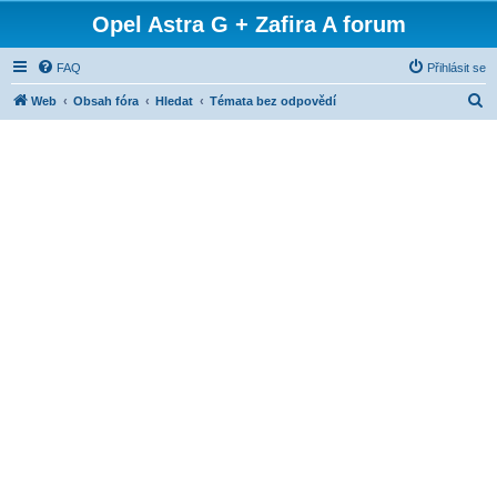
Opel Astra G + Zafira A forum
FAQ
Přihlásit se
H
Web
Obsah fóra
Hledat
Témata bez odpovědí
l
e
d
a
t