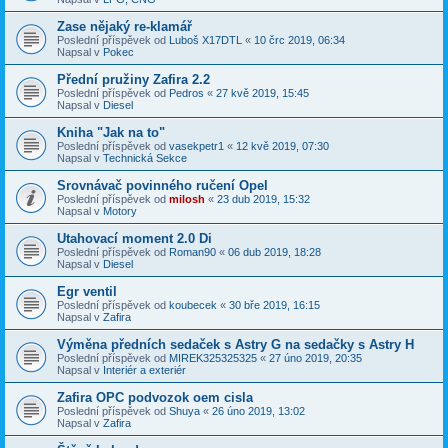
Zase nějaký re-klamář
Poslední příspěvek od
Luboš X17DTL
«
10 črc 2019, 06:34
Napsal v
Pokec
Přední pružiny Zafira 2.2
Poslední příspěvek od
Pedros
«
27 kvě 2019, 15:45
Napsal v
Diesel
Kniha "Jak na to"
Poslední příspěvek od
vasekpetr1
«
12 kvě 2019, 07:30
Napsal v
Technická Sekce
Srovnávač povinného ručení Opel
Poslední příspěvek od
milosh
«
23 dub 2019, 15:32
Napsal v
Motory
Utahovací moment 2.0 Di
Poslední příspěvek od
Roman90
«
06 dub 2019, 18:28
Napsal v
Diesel
Egr ventil
Poslední příspěvek od
koubecek
«
30 bře 2019, 16:15
Napsal v
Zafira
Výměna předních sedaček s Astry G na sedačky s Astry H
Poslední příspěvek od
MIREK325325325
«
27 úno 2019, 20:35
Napsal v
Interiér a exteriér
Zafira OPC podvozok oem cisla
Poslední příspěvek od
Shuya
«
26 úno 2019, 13:02
Napsal v
Zafira