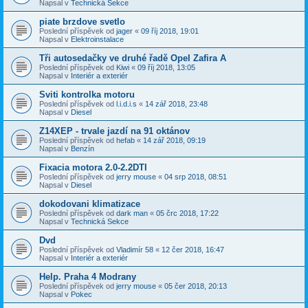
Napsal v
Technická Sekce
piate brzdove svetlo
Poslední příspěvek od
jager
«
09 říj 2018, 19:01
Napsal v
Elektroinstalace
Tři autosedačky ve druhé řadě Opel Zafira A
Poslední příspěvek od
Kiwi
«
09 říj 2018, 13:05
Napsal v
Interiér a exteriér
Sviti kontrolka motoru
Poslední příspěvek od
l.i.d.i.s
«
14 zář 2018, 23:48
Napsal v
Diesel
Z14XEP - trvale jazdí na 91 oktánov
Poslední příspěvek od
hefab
«
14 zář 2018, 09:19
Napsal v
Benzín
Fixacia motora 2.0-2.2DTI
Poslední příspěvek od
jerry mouse
«
04 srp 2018, 08:51
Napsal v
Diesel
dokodovani klimatizace
Poslední příspěvek od
dark man
«
05 črc 2018, 17:22
Napsal v
Technická Sekce
Dvd
Poslední příspěvek od
Vladimír 58
«
12 čer 2018, 16:47
Napsal v
Interiér a exteriér
Help. Praha 4 Modrany
Poslední příspěvek od
jerry mouse
«
05 čer 2018, 20:13
Napsal v
Pokec