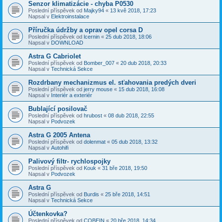
Senzor klimatizácie - chyba P0530
Poslední příspěvek od
Majky94
«
13 kvě 2018, 17:23
Napsal v
Elektroinstalace
Příručka údržby a oprav opel corsa D
Poslední příspěvek od
lcernin
«
25 dub 2018, 18:06
Napsal v
DOWNLOAD
Astra G Cabriolet
Poslední příspěvek od
Bomber_007
«
20 dub 2018, 20:33
Napsal v
Technická Sekce
Rozdrbany mechanizmus el. sťahovania predých dveri
Poslední příspěvek od
jerry mouse
«
15 dub 2018, 16:08
Napsal v
Interiér a exteriér
Bublající posilovač
Poslední příspěvek od
hrubost
«
08 dub 2018, 22:55
Napsal v
Podvozek
Astra G 2005 Antena
Poslední příspěvek od
dolenmat
«
05 dub 2018, 13:32
Napsal v
Autohifi
Palivový filtr- rychlospojky
Poslední příspěvek od
Kouk
«
31 bře 2018, 19:50
Napsal v
Podvozek
Astra G
Poslední příspěvek od
Burdis
«
25 bře 2018, 14:51
Napsal v
Technická Sekce
Účtenkovka?
Poslední příspěvek od
COBEIN
«
20 bře 2018, 14:34