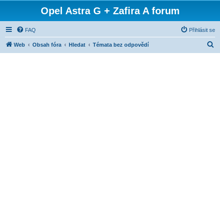
Opel Astra G + Zafira A forum
FAQ
Přihlásit se
H
Web
Obsah fóra
Hledat
Témata bez odpovědí
l
e
d
a
t