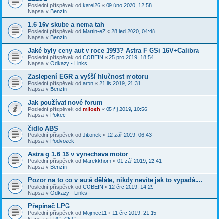
Poslední příspěvek od
karel26
«
09 úno 2020, 12:58
Napsal v
Benzín
1.6 16v skube a nema tah
Poslední příspěvek od
Martin-eZ
«
28 led 2020, 04:48
Napsal v
Benzín
Jaké byly ceny aut v roce 1993? Astra F GSi 16V+Calibra
Poslední příspěvek od
COBEIN
«
25 pro 2019, 18:54
Napsal v
Odkazy - Links
Zaslepení EGR a vyšší hlučnost motoru
Poslední příspěvek od
aron
«
21 lis 2019, 21:31
Napsal v
Benzín
Jak používat nové forum
Poslední příspěvek od
milosh
«
05 říj 2019, 10:56
Napsal v
Pokec
čidlo ABS
Poslední příspěvek od
Jikonek
«
12 zář 2019, 06:43
Napsal v
Podvozek
Astra g 1.6 16 v vynechava motor
Poslední příspěvek od
Marekkhorn
«
01 zář 2019, 22:41
Napsal v
Benzín
Pozor na to co v autě děláte, nikdy nevíte jak to vypadá....
Poslední příspěvek od
COBEIN
«
12 črc 2019, 14:29
Napsal v
Odkazy - Links
Přepínač LPG
Poslední příspěvek od
Mojmec11
«
11 črc 2019, 21:15
Napsal v
LPG, CNG