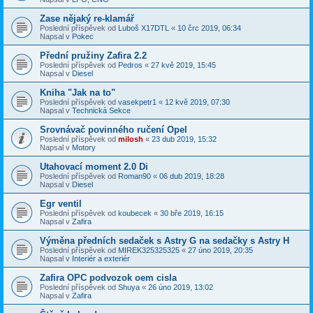
Zase nějaký re-klamář
Poslední příspěvek od
Luboš X17DTL
«
10 črc 2019, 06:34
Napsal v
Pokec
Přední pružiny Zafira 2.2
Poslední příspěvek od
Pedros
«
27 kvě 2019, 15:45
Napsal v
Diesel
Kniha "Jak na to"
Poslední příspěvek od
vasekpetr1
«
12 kvě 2019, 07:30
Napsal v
Technická Sekce
Srovnávač povinného ručení Opel
Poslední příspěvek od
milosh
«
23 dub 2019, 15:32
Napsal v
Motory
Utahovací moment 2.0 Di
Poslední příspěvek od
Roman90
«
06 dub 2019, 18:28
Napsal v
Diesel
Egr ventil
Poslední příspěvek od
koubecek
«
30 bře 2019, 16:15
Napsal v
Zafira
Výměna předních sedaček s Astry G na sedačky s Astry H
Poslední příspěvek od
MIREK325325325
«
27 úno 2019, 20:35
Napsal v
Interiér a exteriér
Zafira OPC podvozok oem cisla
Poslední příspěvek od
Shuya
«
26 úno 2019, 13:02
Napsal v
Zafira