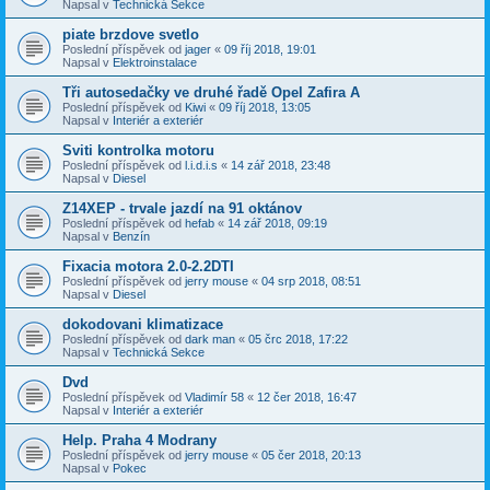
Napsal v
Technická Sekce
piate brzdove svetlo
Poslední příspěvek od
jager
«
09 říj 2018, 19:01
Napsal v
Elektroinstalace
Tři autosedačky ve druhé řadě Opel Zafira A
Poslední příspěvek od
Kiwi
«
09 říj 2018, 13:05
Napsal v
Interiér a exteriér
Sviti kontrolka motoru
Poslední příspěvek od
l.i.d.i.s
«
14 zář 2018, 23:48
Napsal v
Diesel
Z14XEP - trvale jazdí na 91 oktánov
Poslední příspěvek od
hefab
«
14 zář 2018, 09:19
Napsal v
Benzín
Fixacia motora 2.0-2.2DTI
Poslední příspěvek od
jerry mouse
«
04 srp 2018, 08:51
Napsal v
Diesel
dokodovani klimatizace
Poslední příspěvek od
dark man
«
05 črc 2018, 17:22
Napsal v
Technická Sekce
Dvd
Poslední příspěvek od
Vladimír 58
«
12 čer 2018, 16:47
Napsal v
Interiér a exteriér
Help. Praha 4 Modrany
Poslední příspěvek od
jerry mouse
«
05 čer 2018, 20:13
Napsal v
Pokec