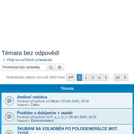
Témata bez odpovědí
Přejít na rozšířené vyhledávání
Hledat
Pokročilé hledání
Stránka
1
z
20
1
2
3
4
5
20
Da
Vyhledávání nalezlo více než 1000 shod
…
Témata
Anténní redukce
Poslední příspěvek od
Mikal
«
20 bře 2020, 18:32
Napsal v
Zafira
Problém s dobíjením + startér
Poslední příspěvek od
P_a_v_e_l
«
06 bře 2020, 20:01
Napsal v
Elektroinstalace
ŠKUBÁNÍ NA VOLNOBĚH PO POLOGENERÁLCE MOT.
Z22SE