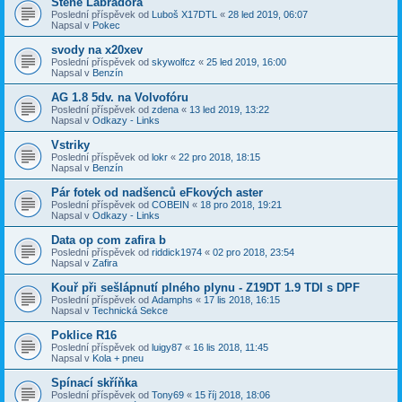
Štěně Labradora
Poslední příspěvek od
Luboš X17DTL
«
28 led 2019, 06:07
Napsal v
Pokec
svody na x20xev
Poslední příspěvek od
skywolfcz
«
25 led 2019, 16:00
Napsal v
Benzín
AG 1.8 5dv. na Volvofóru
Poslední příspěvek od
zdena
«
13 led 2019, 13:22
Napsal v
Odkazy - Links
Vstriky
Poslední příspěvek od
lokr
«
22 pro 2018, 18:15
Napsal v
Benzín
Pár fotek od nadšenců eFkových aster
Poslední příspěvek od
COBEIN
«
18 pro 2018, 19:21
Napsal v
Odkazy - Links
Data op com zafira b
Poslední příspěvek od
riddick1974
«
02 pro 2018, 23:54
Napsal v
Zafira
Kouř při sešlápnutí plného plynu - Z19DT 1.9 TDI s DPF
Poslední příspěvek od
Adamphs
«
17 lis 2018, 16:15
Napsal v
Technická Sekce
Poklice R16
Poslední příspěvek od
luigy87
«
16 lis 2018, 11:45
Napsal v
Kola + pneu
Spínací skříňka
Poslední příspěvek od
Tony69
«
15 říj 2018, 18:06