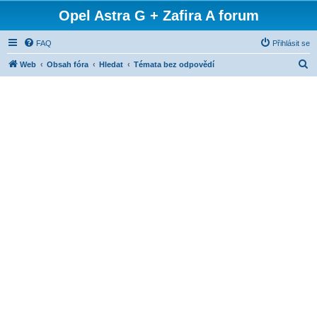
Opel Astra G + Zafira A forum
FAQ
Přihlásit se
H
Web
Obsah fóra
Hledat
Témata bez odpovědí
l
e
d
a
t