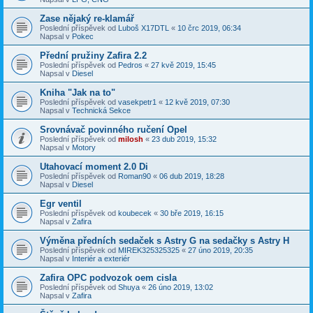
Zase nějaký re-klamář
Poslední příspěvek od
Luboš X17DTL
«
10 črc 2019, 06:34
Napsal v
Pokec
Přední pružiny Zafira 2.2
Poslední příspěvek od
Pedros
«
27 kvě 2019, 15:45
Napsal v
Diesel
Kniha "Jak na to"
Poslední příspěvek od
vasekpetr1
«
12 kvě 2019, 07:30
Napsal v
Technická Sekce
Srovnávač povinného ručení Opel
Poslední příspěvek od
milosh
«
23 dub 2019, 15:32
Napsal v
Motory
Utahovací moment 2.0 Di
Poslední příspěvek od
Roman90
«
06 dub 2019, 18:28
Napsal v
Diesel
Egr ventil
Poslední příspěvek od
koubecek
«
30 bře 2019, 16:15
Napsal v
Zafira
Výměna předních sedaček s Astry G na sedačky s Astry H
Poslední příspěvek od
MIREK325325325
«
27 úno 2019, 20:35
Napsal v
Interiér a exteriér
Zafira OPC podvozok oem cisla
Poslední příspěvek od
Shuya
«
26 úno 2019, 13:02
Napsal v
Zafira