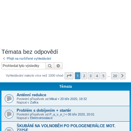
Témata bez odpovědí
Přejít na rozšířené vyhledávání
Hledat
Pokročilé hledání
Stránka
1
z
20
1
2
3
4
5
20
Da
Vyhledávání nalezlo více než 1000 shod
…
Témata
Anténní redukce
Poslední příspěvek od
Mikal
«
20 bře 2020, 18:32
Napsal v
Zafira
Problém s dobíjením + startér
Poslední příspěvek od
P_a_v_e_l
«
06 bře 2020, 20:01
Napsal v
Elektroinstalace
ŠKUBÁNÍ NA VOLNOBĚH PO POLOGENERÁLCE MOT.
Z22SE