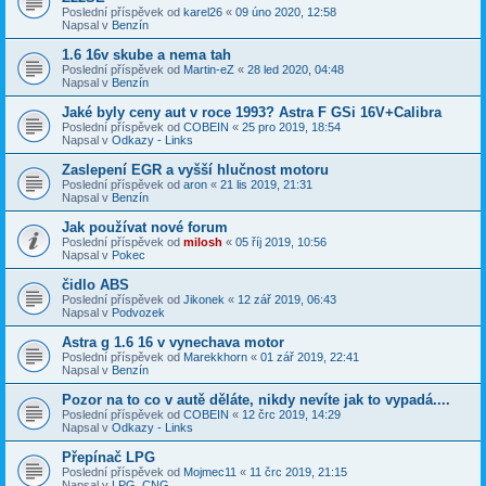
Poslední příspěvek od
karel26
«
09 úno 2020, 12:58
Napsal v
Benzín
1.6 16v skube a nema tah
Poslední příspěvek od
Martin-eZ
«
28 led 2020, 04:48
Napsal v
Benzín
Jaké byly ceny aut v roce 1993? Astra F GSi 16V+Calibra
Poslední příspěvek od
COBEIN
«
25 pro 2019, 18:54
Napsal v
Odkazy - Links
Zaslepení EGR a vyšší hlučnost motoru
Poslední příspěvek od
aron
«
21 lis 2019, 21:31
Napsal v
Benzín
Jak používat nové forum
Poslední příspěvek od
milosh
«
05 říj 2019, 10:56
Napsal v
Pokec
čidlo ABS
Poslední příspěvek od
Jikonek
«
12 zář 2019, 06:43
Napsal v
Podvozek
Astra g 1.6 16 v vynechava motor
Poslední příspěvek od
Marekkhorn
«
01 zář 2019, 22:41
Napsal v
Benzín
Pozor na to co v autě děláte, nikdy nevíte jak to vypadá....
Poslední příspěvek od
COBEIN
«
12 črc 2019, 14:29
Napsal v
Odkazy - Links
Přepínač LPG
Poslední příspěvek od
Mojmec11
«
11 črc 2019, 21:15
Napsal v
LPG, CNG