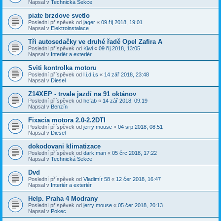
Napsal v
Technická Sekce
piate brzdove svetlo
Poslední příspěvek od
jager
«
09 říj 2018, 19:01
Napsal v
Elektroinstalace
Tři autosedačky ve druhé řadě Opel Zafira A
Poslední příspěvek od
Kiwi
«
09 říj 2018, 13:05
Napsal v
Interiér a exteriér
Sviti kontrolka motoru
Poslední příspěvek od
l.i.d.i.s
«
14 zář 2018, 23:48
Napsal v
Diesel
Z14XEP - trvale jazdí na 91 oktánov
Poslední příspěvek od
hefab
«
14 zář 2018, 09:19
Napsal v
Benzín
Fixacia motora 2.0-2.2DTI
Poslední příspěvek od
jerry mouse
«
04 srp 2018, 08:51
Napsal v
Diesel
dokodovani klimatizace
Poslední příspěvek od
dark man
«
05 črc 2018, 17:22
Napsal v
Technická Sekce
Dvd
Poslední příspěvek od
Vladimír 58
«
12 čer 2018, 16:47
Napsal v
Interiér a exteriér
Help. Praha 4 Modrany
Poslední příspěvek od
jerry mouse
«
05 čer 2018, 20:13
Napsal v
Pokec