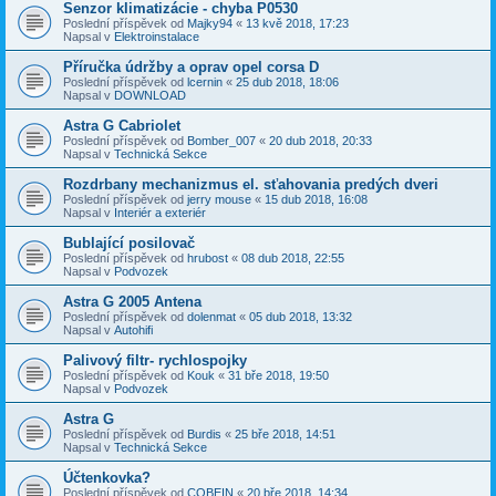
Senzor klimatizácie - chyba P0530
Poslední příspěvek od
Majky94
«
13 kvě 2018, 17:23
Napsal v
Elektroinstalace
Příručka údržby a oprav opel corsa D
Poslední příspěvek od
lcernin
«
25 dub 2018, 18:06
Napsal v
DOWNLOAD
Astra G Cabriolet
Poslední příspěvek od
Bomber_007
«
20 dub 2018, 20:33
Napsal v
Technická Sekce
Rozdrbany mechanizmus el. sťahovania predých dveri
Poslední příspěvek od
jerry mouse
«
15 dub 2018, 16:08
Napsal v
Interiér a exteriér
Bublající posilovač
Poslední příspěvek od
hrubost
«
08 dub 2018, 22:55
Napsal v
Podvozek
Astra G 2005 Antena
Poslední příspěvek od
dolenmat
«
05 dub 2018, 13:32
Napsal v
Autohifi
Palivový filtr- rychlospojky
Poslední příspěvek od
Kouk
«
31 bře 2018, 19:50
Napsal v
Podvozek
Astra G
Poslední příspěvek od
Burdis
«
25 bře 2018, 14:51
Napsal v
Technická Sekce
Účtenkovka?
Poslední příspěvek od
COBEIN
«
20 bře 2018, 14:34