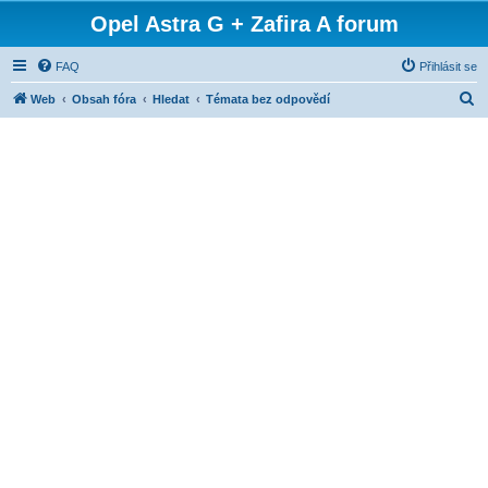
Opel Astra G + Zafira A forum
FAQ
Přihlásit se
H
Web
Obsah fóra
Hledat
Témata bez odpovědí
l
e
d
a
t