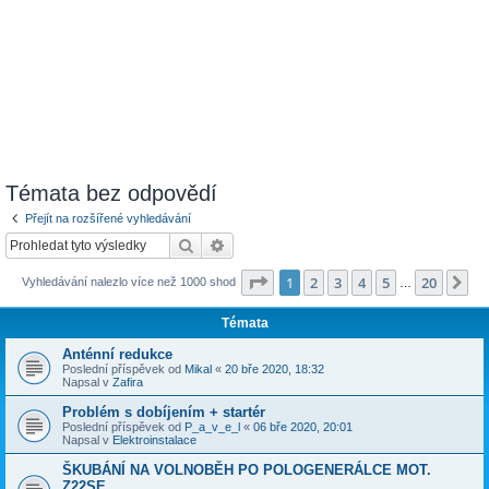
Témata bez odpovědí
Přejít na rozšířené vyhledávání
Hledat
Pokročilé hledání
Stránka
1
z
20
1
2
3
4
5
20
Da
Vyhledávání nalezlo více než 1000 shod
…
Témata
Anténní redukce
Poslední příspěvek od
Mikal
«
20 bře 2020, 18:32
Napsal v
Zafira
Problém s dobíjením + startér
Poslední příspěvek od
P_a_v_e_l
«
06 bře 2020, 20:01
Napsal v
Elektroinstalace
ŠKUBÁNÍ NA VOLNOBĚH PO POLOGENERÁLCE MOT.
Z22SE