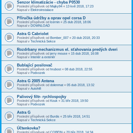
Senzor klimatizácie - chyba P0530
Poslední příspěvek od
Majky94
«
13 kvě 2018, 17:23
Napsal v
Elektroinstalace
Příručka údržby a oprav opel corsa D
Poslední příspěvek od
lcernin
«
25 dub 2018, 18:06
Napsal v
DOWNLOAD
Astra G Cabriolet
Poslední příspěvek od
Bomber_007
«
20 dub 2018, 20:33
Napsal v
Technická Sekce
Rozdrbany mechanizmus el. sťahovania predých dveri
Poslední příspěvek od
jerry mouse
«
15 dub 2018, 16:08
Napsal v
Interiér a exteriér
Bublající posilovač
Poslední příspěvek od
hrubost
«
08 dub 2018, 22:55
Napsal v
Podvozek
Astra G 2005 Antena
Poslední příspěvek od
dolenmat
«
05 dub 2018, 13:32
Napsal v
Autohifi
Palivový filtr- rychlospojky
Poslední příspěvek od
Kouk
«
31 bře 2018, 19:50
Napsal v
Podvozek
Astra G
Poslední příspěvek od
Burdis
«
25 bře 2018, 14:51
Napsal v
Technická Sekce
Účtenkovka?
Poslední příspěvek od
COBEIN
«
20 bře 2018, 14:34