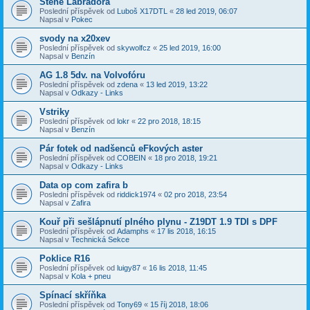
Štěně Labradora
Poslední příspěvek od
Luboš X17DTL
«
28 led 2019, 06:07
Napsal v
Pokec
svody na x20xev
Poslední příspěvek od
skywolfcz
«
25 led 2019, 16:00
Napsal v
Benzín
AG 1.8 5dv. na Volvofóru
Poslední příspěvek od
zdena
«
13 led 2019, 13:22
Napsal v
Odkazy - Links
Vstriky
Poslední příspěvek od
lokr
«
22 pro 2018, 18:15
Napsal v
Benzín
Pár fotek od nadšenců eFkových aster
Poslední příspěvek od
COBEIN
«
18 pro 2018, 19:21
Napsal v
Odkazy - Links
Data op com zafira b
Poslední příspěvek od
riddick1974
«
02 pro 2018, 23:54
Napsal v
Zafira
Kouř při sešlápnutí plného plynu - Z19DT 1.9 TDI s DPF
Poslední příspěvek od
Adamphs
«
17 lis 2018, 16:15
Napsal v
Technická Sekce
Poklice R16
Poslední příspěvek od
luigy87
«
16 lis 2018, 11:45
Napsal v
Kola + pneu
Spínací skříňka
Poslední příspěvek od
Tony69
«
15 říj 2018, 18:06