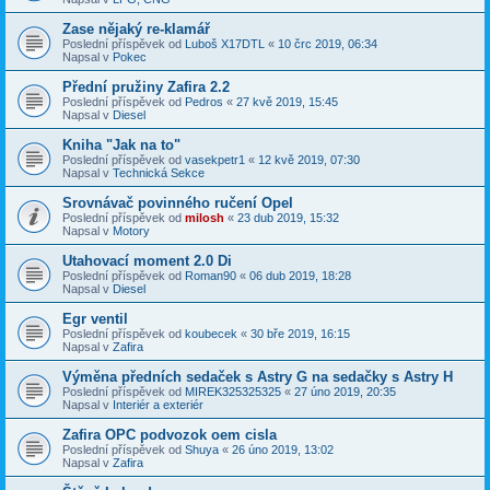
Zase nějaký re-klamář
Poslední příspěvek od
Luboš X17DTL
«
10 črc 2019, 06:34
Napsal v
Pokec
Přední pružiny Zafira 2.2
Poslední příspěvek od
Pedros
«
27 kvě 2019, 15:45
Napsal v
Diesel
Kniha "Jak na to"
Poslední příspěvek od
vasekpetr1
«
12 kvě 2019, 07:30
Napsal v
Technická Sekce
Srovnávač povinného ručení Opel
Poslední příspěvek od
milosh
«
23 dub 2019, 15:32
Napsal v
Motory
Utahovací moment 2.0 Di
Poslední příspěvek od
Roman90
«
06 dub 2019, 18:28
Napsal v
Diesel
Egr ventil
Poslední příspěvek od
koubecek
«
30 bře 2019, 16:15
Napsal v
Zafira
Výměna předních sedaček s Astry G na sedačky s Astry H
Poslední příspěvek od
MIREK325325325
«
27 úno 2019, 20:35
Napsal v
Interiér a exteriér
Zafira OPC podvozok oem cisla
Poslední příspěvek od
Shuya
«
26 úno 2019, 13:02
Napsal v
Zafira