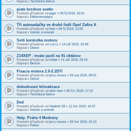
Napsal v
Technická Sekce
piate brzdove svetlo
Poslední příspěvek od
jager
«
09 říj 2018, 19:01
Napsal v
Elektroinstalace
Tři autosedačky ve druhé řadě Opel Zafira A
Poslední příspěvek od
Kiwi
«
09 říj 2018, 13:05
Napsal v
Interiér a exteriér
Sviti kontrolka motoru
Poslední příspěvek od
l.i.d.i.s
«
14 zář 2018, 23:48
Napsal v
Diesel
Z14XEP - trvale jazdí na 91 oktánov
Poslední příspěvek od
hefab
«
14 zář 2018, 09:19
Napsal v
Benzín
Fixacia motora 2.0-2.2DTI
Poslední příspěvek od
jerry mouse
«
04 srp 2018, 08:51
Napsal v
Diesel
dokodovani klimatizace
Poslední příspěvek od
dark man
«
05 črc 2018, 17:22
Napsal v
Technická Sekce
Dvd
Poslední příspěvek od
Vladimír 58
«
12 čer 2018, 16:47
Napsal v
Interiér a exteriér
Help. Praha 4 Modrany
Poslední příspěvek od
jerry mouse
«
05 čer 2018, 20:13
Napsal v
Pokec