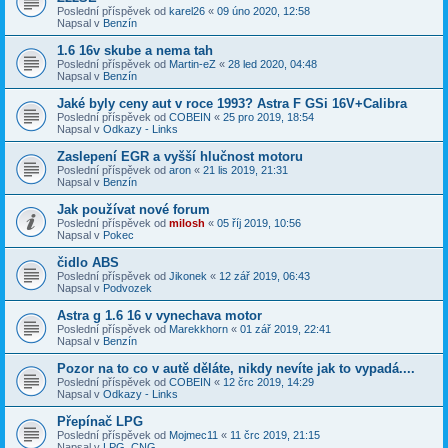
Poslední příspěvek od
karel26
«
09 úno 2020, 12:58
Napsal v
Benzín
1.6 16v skube a nema tah
Poslední příspěvek od
Martin-eZ
«
28 led 2020, 04:48
Napsal v
Benzín
Jaké byly ceny aut v roce 1993? Astra F GSi 16V+Calibra
Poslední příspěvek od
COBEIN
«
25 pro 2019, 18:54
Napsal v
Odkazy - Links
Zaslepení EGR a vyšší hlučnost motoru
Poslední příspěvek od
aron
«
21 lis 2019, 21:31
Napsal v
Benzín
Jak používat nové forum
Poslední příspěvek od
milosh
«
05 říj 2019, 10:56
Napsal v
Pokec
čidlo ABS
Poslední příspěvek od
Jikonek
«
12 zář 2019, 06:43
Napsal v
Podvozek
Astra g 1.6 16 v vynechava motor
Poslední příspěvek od
Marekkhorn
«
01 zář 2019, 22:41
Napsal v
Benzín
Pozor na to co v autě děláte, nikdy nevíte jak to vypadá....
Poslední příspěvek od
COBEIN
«
12 črc 2019, 14:29
Napsal v
Odkazy - Links
Přepínač LPG
Poslední příspěvek od
Mojmec11
«
11 črc 2019, 21:15
Napsal v
LPG, CNG