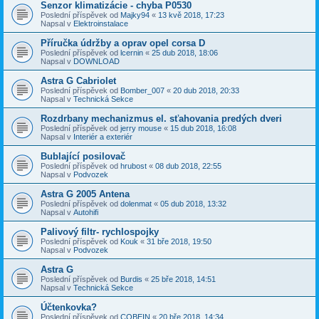
Senzor klimatizácie - chyba P0530
Poslední příspěvek od
Majky94
«
13 kvě 2018, 17:23
Napsal v
Elektroinstalace
Příručka údržby a oprav opel corsa D
Poslední příspěvek od
lcernin
«
25 dub 2018, 18:06
Napsal v
DOWNLOAD
Astra G Cabriolet
Poslední příspěvek od
Bomber_007
«
20 dub 2018, 20:33
Napsal v
Technická Sekce
Rozdrbany mechanizmus el. sťahovania predých dveri
Poslední příspěvek od
jerry mouse
«
15 dub 2018, 16:08
Napsal v
Interiér a exteriér
Bublající posilovač
Poslední příspěvek od
hrubost
«
08 dub 2018, 22:55
Napsal v
Podvozek
Astra G 2005 Antena
Poslední příspěvek od
dolenmat
«
05 dub 2018, 13:32
Napsal v
Autohifi
Palivový filtr- rychlospojky
Poslední příspěvek od
Kouk
«
31 bře 2018, 19:50
Napsal v
Podvozek
Astra G
Poslední příspěvek od
Burdis
«
25 bře 2018, 14:51
Napsal v
Technická Sekce
Účtenkovka?
Poslední příspěvek od
COBEIN
«
20 bře 2018, 14:34