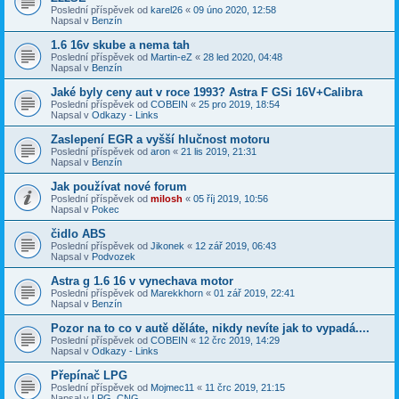
Poslední příspěvek od
karel26
«
09 úno 2020, 12:58
Napsal v
Benzín
1.6 16v skube a nema tah
Poslední příspěvek od
Martin-eZ
«
28 led 2020, 04:48
Napsal v
Benzín
Jaké byly ceny aut v roce 1993? Astra F GSi 16V+Calibra
Poslední příspěvek od
COBEIN
«
25 pro 2019, 18:54
Napsal v
Odkazy - Links
Zaslepení EGR a vyšší hlučnost motoru
Poslední příspěvek od
aron
«
21 lis 2019, 21:31
Napsal v
Benzín
Jak používat nové forum
Poslední příspěvek od
milosh
«
05 říj 2019, 10:56
Napsal v
Pokec
čidlo ABS
Poslední příspěvek od
Jikonek
«
12 zář 2019, 06:43
Napsal v
Podvozek
Astra g 1.6 16 v vynechava motor
Poslední příspěvek od
Marekkhorn
«
01 zář 2019, 22:41
Napsal v
Benzín
Pozor na to co v autě děláte, nikdy nevíte jak to vypadá....
Poslední příspěvek od
COBEIN
«
12 črc 2019, 14:29
Napsal v
Odkazy - Links
Přepínač LPG
Poslední příspěvek od
Mojmec11
«
11 črc 2019, 21:15
Napsal v
LPG, CNG