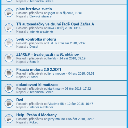
Napsal v
Technická Sekce
piate brzdove svetlo
Poslední příspěvek od
jager
«
09 říj 2018, 19:01
Napsal v
Elektroinstalace
Tři autosedačky ve druhé řadě Opel Zafira A
Poslední příspěvek od
Kiwi
«
09 říj 2018, 13:05
Napsal v
Interiér a exteriér
Sviti kontrolka motoru
Poslední příspěvek od
l.i.d.i.s
«
14 zář 2018, 23:48
Napsal v
Diesel
Z14XEP - trvale jazdí na 91 oktánov
Poslední příspěvek od
hefab
«
14 zář 2018, 09:19
Napsal v
Benzín
Fixacia motora 2.0-2.2DTI
Poslední příspěvek od
jerry mouse
«
04 srp 2018, 08:51
Napsal v
Diesel
dokodovani klimatizace
Poslední příspěvek od
dark man
«
05 črc 2018, 17:22
Napsal v
Technická Sekce
Dvd
Poslední příspěvek od
Vladimír 58
«
12 čer 2018, 16:47
Napsal v
Interiér a exteriér
Help. Praha 4 Modrany
Poslední příspěvek od
jerry mouse
«
05 čer 2018, 20:13
Napsal v
Pokec