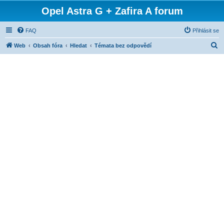
Opel Astra G + Zafira A forum
FAQ
Přihlásit se
H
Web
Obsah fóra
Hledat
Témata bez odpovědí
l
e
d
a
t