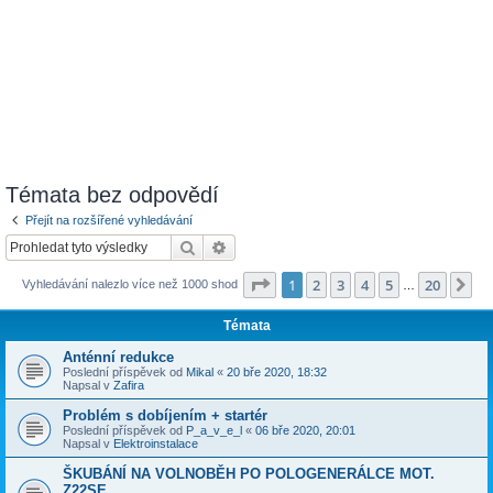
Témata bez odpovědí
Přejít na rozšířené vyhledávání
Hledat
Pokročilé hledání
Stránka
1
z
20
1
2
3
4
5
20
Da
Vyhledávání nalezlo více než 1000 shod
…
Témata
Anténní redukce
Poslední příspěvek od
Mikal
«
20 bře 2020, 18:32
Napsal v
Zafira
Problém s dobíjením + startér
Poslední příspěvek od
P_a_v_e_l
«
06 bře 2020, 20:01
Napsal v
Elektroinstalace
ŠKUBÁNÍ NA VOLNOBĚH PO POLOGENERÁLCE MOT.
Z22SE