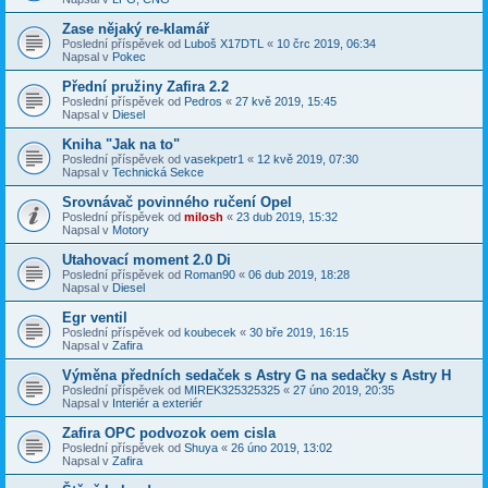
Zase nějaký re-klamář
Poslední příspěvek od
Luboš X17DTL
«
10 črc 2019, 06:34
Napsal v
Pokec
Přední pružiny Zafira 2.2
Poslední příspěvek od
Pedros
«
27 kvě 2019, 15:45
Napsal v
Diesel
Kniha "Jak na to"
Poslední příspěvek od
vasekpetr1
«
12 kvě 2019, 07:30
Napsal v
Technická Sekce
Srovnávač povinného ručení Opel
Poslední příspěvek od
milosh
«
23 dub 2019, 15:32
Napsal v
Motory
Utahovací moment 2.0 Di
Poslední příspěvek od
Roman90
«
06 dub 2019, 18:28
Napsal v
Diesel
Egr ventil
Poslední příspěvek od
koubecek
«
30 bře 2019, 16:15
Napsal v
Zafira
Výměna předních sedaček s Astry G na sedačky s Astry H
Poslední příspěvek od
MIREK325325325
«
27 úno 2019, 20:35
Napsal v
Interiér a exteriér
Zafira OPC podvozok oem cisla
Poslední příspěvek od
Shuya
«
26 úno 2019, 13:02
Napsal v
Zafira