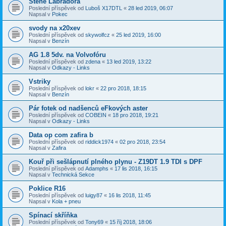
Štěně Labradora
Poslední příspěvek od
Luboš X17DTL
«
28 led 2019, 06:07
Napsal v
Pokec
svody na x20xev
Poslední příspěvek od
skywolfcz
«
25 led 2019, 16:00
Napsal v
Benzín
AG 1.8 5dv. na Volvofóru
Poslední příspěvek od
zdena
«
13 led 2019, 13:22
Napsal v
Odkazy - Links
Vstriky
Poslední příspěvek od
lokr
«
22 pro 2018, 18:15
Napsal v
Benzín
Pár fotek od nadšenců eFkových aster
Poslední příspěvek od
COBEIN
«
18 pro 2018, 19:21
Napsal v
Odkazy - Links
Data op com zafira b
Poslední příspěvek od
riddick1974
«
02 pro 2018, 23:54
Napsal v
Zafira
Kouř při sešlápnutí plného plynu - Z19DT 1.9 TDI s DPF
Poslední příspěvek od
Adamphs
«
17 lis 2018, 16:15
Napsal v
Technická Sekce
Poklice R16
Poslední příspěvek od
luigy87
«
16 lis 2018, 11:45
Napsal v
Kola + pneu
Spínací skříňka
Poslední příspěvek od
Tony69
«
15 říj 2018, 18:06