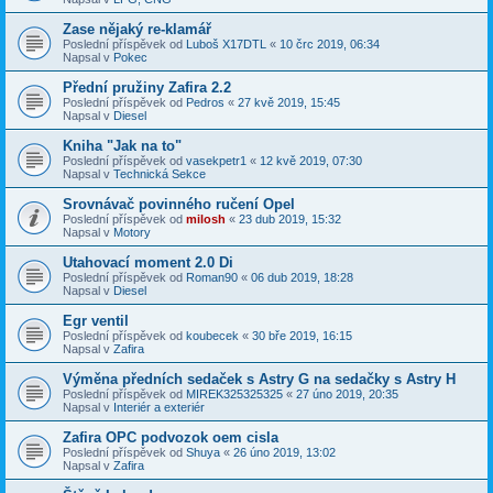
Zase nějaký re-klamář
Poslední příspěvek od
Luboš X17DTL
«
10 črc 2019, 06:34
Napsal v
Pokec
Přední pružiny Zafira 2.2
Poslední příspěvek od
Pedros
«
27 kvě 2019, 15:45
Napsal v
Diesel
Kniha "Jak na to"
Poslední příspěvek od
vasekpetr1
«
12 kvě 2019, 07:30
Napsal v
Technická Sekce
Srovnávač povinného ručení Opel
Poslední příspěvek od
milosh
«
23 dub 2019, 15:32
Napsal v
Motory
Utahovací moment 2.0 Di
Poslední příspěvek od
Roman90
«
06 dub 2019, 18:28
Napsal v
Diesel
Egr ventil
Poslední příspěvek od
koubecek
«
30 bře 2019, 16:15
Napsal v
Zafira
Výměna předních sedaček s Astry G na sedačky s Astry H
Poslední příspěvek od
MIREK325325325
«
27 úno 2019, 20:35
Napsal v
Interiér a exteriér
Zafira OPC podvozok oem cisla
Poslední příspěvek od
Shuya
«
26 úno 2019, 13:02
Napsal v
Zafira