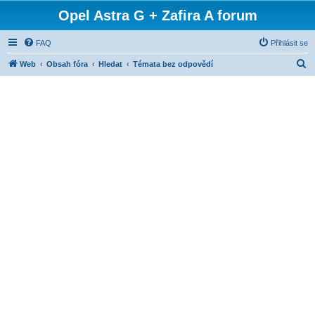
Opel Astra G + Zafira A forum
FAQ
Přihlásit se
H
Web
Obsah fóra
Hledat
Témata bez odpovědí
l
e
d
a
t