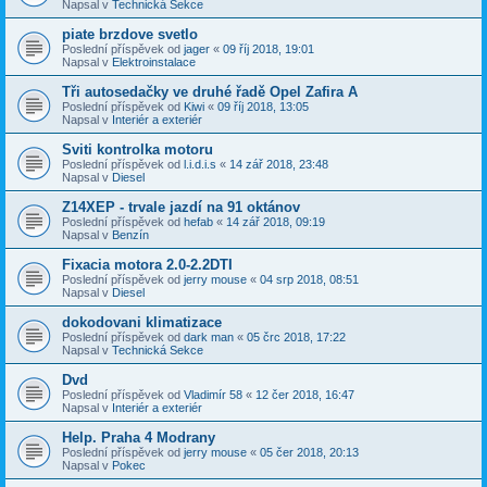
Napsal v
Technická Sekce
piate brzdove svetlo
Poslední příspěvek od
jager
«
09 říj 2018, 19:01
Napsal v
Elektroinstalace
Tři autosedačky ve druhé řadě Opel Zafira A
Poslední příspěvek od
Kiwi
«
09 říj 2018, 13:05
Napsal v
Interiér a exteriér
Sviti kontrolka motoru
Poslední příspěvek od
l.i.d.i.s
«
14 zář 2018, 23:48
Napsal v
Diesel
Z14XEP - trvale jazdí na 91 oktánov
Poslední příspěvek od
hefab
«
14 zář 2018, 09:19
Napsal v
Benzín
Fixacia motora 2.0-2.2DTI
Poslední příspěvek od
jerry mouse
«
04 srp 2018, 08:51
Napsal v
Diesel
dokodovani klimatizace
Poslední příspěvek od
dark man
«
05 črc 2018, 17:22
Napsal v
Technická Sekce
Dvd
Poslední příspěvek od
Vladimír 58
«
12 čer 2018, 16:47
Napsal v
Interiér a exteriér
Help. Praha 4 Modrany
Poslední příspěvek od
jerry mouse
«
05 čer 2018, 20:13
Napsal v
Pokec