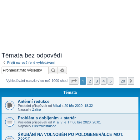
Témata bez odpovědí
Přejít na rozšířené vyhledávání
Hledat
Pokročilé hledání
Stránka
1
z
20
1
2
3
4
5
20
Da
Vyhledávání nalezlo více než 1000 shod
…
Témata
Anténní redukce
Poslední příspěvek od
Mikal
«
20 bře 2020, 18:32
Napsal v
Zafira
Problém s dobíjením + startér
Poslední příspěvek od
P_a_v_e_l
«
06 bře 2020, 20:01
Napsal v
Elektroinstalace
ŠKUBÁNÍ NA VOLNOBĚH PO POLOGENERÁLCE MOT.
Z22SE