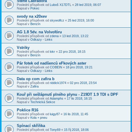
Štěně Labradora
Poslední příspěvek od
Luboš X17DTL
«
28 led 2019, 06:07
Napsal v
Pokec
svody na x20xev
Poslední příspěvek od
skywolfcz
«
25 led 2019, 16:00
Napsal v
Benzín
AG 1.8 5dv. na Volvofóru
Poslední příspěvek od
zdena
«
13 led 2019, 13:22
Napsal v
Odkazy - Links
Vstriky
Poslední příspěvek od
lokr
«
22 pro 2018, 18:15
Napsal v
Benzín
Pár fotek od nadšenců eFkových aster
Poslední příspěvek od
COBEIN
«
18 pro 2018, 19:21
Napsal v
Odkazy - Links
Data op com zafira b
Poslední příspěvek od
riddick1974
«
02 pro 2018, 23:54
Napsal v
Zafira
Kouř při sešlápnutí plného plynu - Z19DT 1.9 TDI s DPF
Poslední příspěvek od
Adamphs
«
17 lis 2018, 16:15
Napsal v
Technická Sekce
Poklice R16
Poslední příspěvek od
luigy87
«
16 lis 2018, 11:45
Napsal v
Kola + pneu
Spínací skříňka
Poslední příspěvek od
Tony69
«
15 říj 2018, 18:06