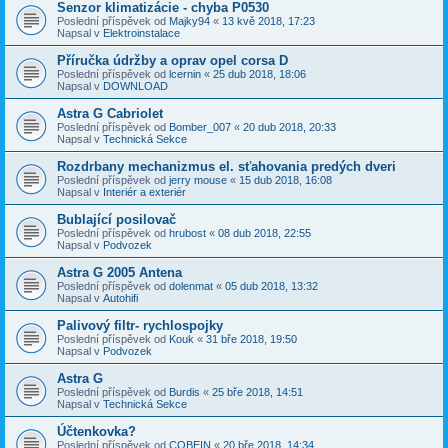
Senzor klimatizácie - chyba P0530
Poslední příspěvek od
Majky94
«
13 kvě 2018, 17:23
Napsal v
Elektroinstalace
Příručka údržby a oprav opel corsa D
Poslední příspěvek od
lcernin
«
25 dub 2018, 18:06
Napsal v
DOWNLOAD
Astra G Cabriolet
Poslední příspěvek od
Bomber_007
«
20 dub 2018, 20:33
Napsal v
Technická Sekce
Rozdrbany mechanizmus el. sťahovania predých dveri
Poslední příspěvek od
jerry mouse
«
15 dub 2018, 16:08
Napsal v
Interiér a exteriér
Bublající posilovač
Poslední příspěvek od
hrubost
«
08 dub 2018, 22:55
Napsal v
Podvozek
Astra G 2005 Antena
Poslední příspěvek od
dolenmat
«
05 dub 2018, 13:32
Napsal v
Autohifi
Palivový filtr- rychlospojky
Poslední příspěvek od
Kouk
«
31 bře 2018, 19:50
Napsal v
Podvozek
Astra G
Poslední příspěvek od
Burdis
«
25 bře 2018, 14:51
Napsal v
Technická Sekce
Účtenkovka?
Poslední příspěvek od
COBEIN
«
20 bře 2018, 14:34