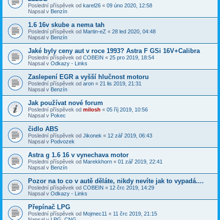
Poslední příspěvek od
karel26
«
09 úno 2020, 12:58
Napsal v
Benzín
1.6 16v skube a nema tah
Poslední příspěvek od
Martin-eZ
«
28 led 2020, 04:48
Napsal v
Benzín
Jaké byly ceny aut v roce 1993? Astra F GSi 16V+Calibra
Poslední příspěvek od
COBEIN
«
25 pro 2019, 18:54
Napsal v
Odkazy - Links
Zaslepení EGR a vyšší hlučnost motoru
Poslední příspěvek od
aron
«
21 lis 2019, 21:31
Napsal v
Benzín
Jak používat nové forum
Poslední příspěvek od
milosh
«
05 říj 2019, 10:56
Napsal v
Pokec
čidlo ABS
Poslední příspěvek od
Jikonek
«
12 zář 2019, 06:43
Napsal v
Podvozek
Astra g 1.6 16 v vynechava motor
Poslední příspěvek od
Marekkhorn
«
01 zář 2019, 22:41
Napsal v
Benzín
Pozor na to co v autě děláte, nikdy nevíte jak to vypadá....
Poslední příspěvek od
COBEIN
«
12 črc 2019, 14:29
Napsal v
Odkazy - Links
Přepínač LPG
Poslední příspěvek od
Mojmec11
«
11 črc 2019, 21:15
Napsal v
LPG, CNG