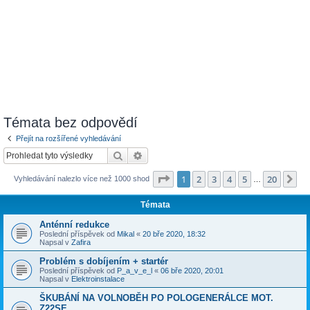
Témata bez odpovědí
Přejít na rozšířené vyhledávání
Hledat
Pokročilé hledání
Stránka
1
z
20
1
2
3
4
5
20
Da
Vyhledávání nalezlo více než 1000 shod
…
Témata
Anténní redukce
Poslední příspěvek od
Mikal
«
20 bře 2020, 18:32
Napsal v
Zafira
Problém s dobíjením + startér
Poslední příspěvek od
P_a_v_e_l
«
06 bře 2020, 20:01
Napsal v
Elektroinstalace
ŠKUBÁNÍ NA VOLNOBĚH PO POLOGENERÁLCE MOT.
Z22SE