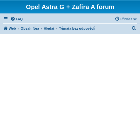
Opel Astra G + Zafira A forum
FAQ
Přihlásit se
H
Web
Obsah fóra
Hledat
Témata bez odpovědí
l
e
d
a
t