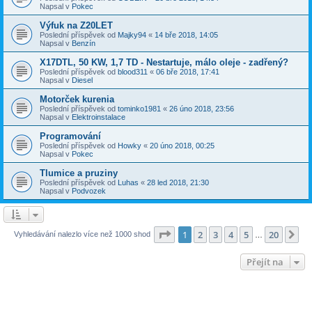
Napsal v
Pokec
Výfuk na Z20LET
Poslední příspěvek od
Majky94
«
14 bře 2018, 14:05
Napsal v
Benzín
X17DTL, 50 KW, 1,7 TD - Nestartuje, málo oleje - zadřený?
Poslední příspěvek od
blood311
«
06 bře 2018, 17:41
Napsal v
Diesel
Motorček kurenia
Poslední příspěvek od
tominko1981
«
26 úno 2018, 23:56
Napsal v
Elektroinstalace
Programování
Poslední příspěvek od
Howky
«
20 úno 2018, 00:25
Napsal v
Pokec
Tlumice a pruziny
Poslední příspěvek od
Luhas
«
28 led 2018, 21:30
Napsal v
Podvozek
Stránka
1
z
20
1
2
3
4
5
20
Da
Vyhledávání nalezlo více než 1000 shod
…
Přejít na