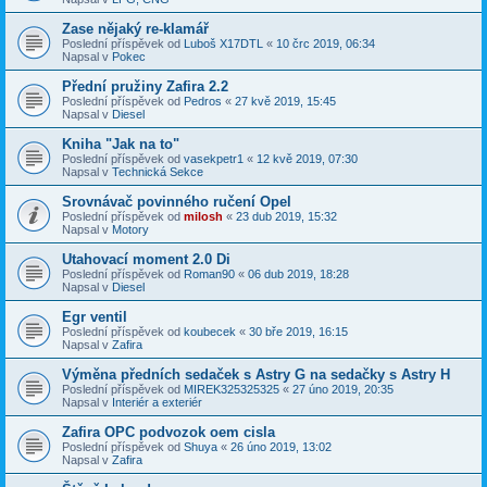
Zase nějaký re-klamář
Poslední příspěvek od
Luboš X17DTL
«
10 črc 2019, 06:34
Napsal v
Pokec
Přední pružiny Zafira 2.2
Poslední příspěvek od
Pedros
«
27 kvě 2019, 15:45
Napsal v
Diesel
Kniha "Jak na to"
Poslední příspěvek od
vasekpetr1
«
12 kvě 2019, 07:30
Napsal v
Technická Sekce
Srovnávač povinného ručení Opel
Poslední příspěvek od
milosh
«
23 dub 2019, 15:32
Napsal v
Motory
Utahovací moment 2.0 Di
Poslední příspěvek od
Roman90
«
06 dub 2019, 18:28
Napsal v
Diesel
Egr ventil
Poslední příspěvek od
koubecek
«
30 bře 2019, 16:15
Napsal v
Zafira
Výměna předních sedaček s Astry G na sedačky s Astry H
Poslední příspěvek od
MIREK325325325
«
27 úno 2019, 20:35
Napsal v
Interiér a exteriér
Zafira OPC podvozok oem cisla
Poslední příspěvek od
Shuya
«
26 úno 2019, 13:02
Napsal v
Zafira