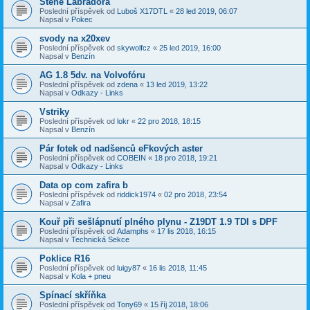
Štěně Labradora
Poslední příspěvek od
Luboš X17DTL
«
28 led 2019, 06:07
Napsal v
Pokec
svody na x20xev
Poslední příspěvek od
skywolfcz
«
25 led 2019, 16:00
Napsal v
Benzín
AG 1.8 5dv. na Volvofóru
Poslední příspěvek od
zdena
«
13 led 2019, 13:22
Napsal v
Odkazy - Links
Vstriky
Poslední příspěvek od
lokr
«
22 pro 2018, 18:15
Napsal v
Benzín
Pár fotek od nadšenců eFkových aster
Poslední příspěvek od
COBEIN
«
18 pro 2018, 19:21
Napsal v
Odkazy - Links
Data op com zafira b
Poslední příspěvek od
riddick1974
«
02 pro 2018, 23:54
Napsal v
Zafira
Kouř při sešlápnutí plného plynu - Z19DT 1.9 TDI s DPF
Poslední příspěvek od
Adamphs
«
17 lis 2018, 16:15
Napsal v
Technická Sekce
Poklice R16
Poslední příspěvek od
luigy87
«
16 lis 2018, 11:45
Napsal v
Kola + pneu
Spínací skříňka
Poslední příspěvek od
Tony69
«
15 říj 2018, 18:06