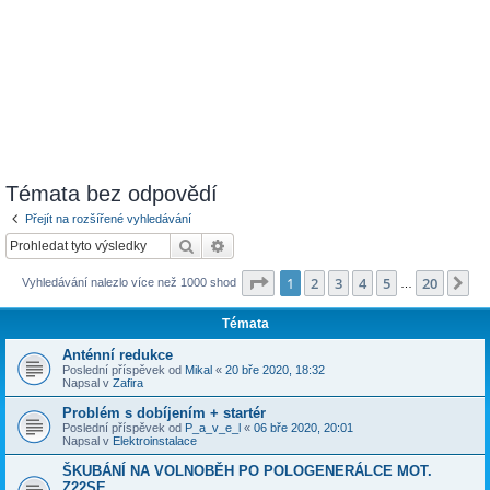
Témata bez odpovědí
Přejít na rozšířené vyhledávání
Hledat
Pokročilé hledání
Stránka
1
z
20
1
2
3
4
5
20
Da
Vyhledávání nalezlo více než 1000 shod
…
Témata
Anténní redukce
Poslední příspěvek od
Mikal
«
20 bře 2020, 18:32
Napsal v
Zafira
Problém s dobíjením + startér
Poslední příspěvek od
P_a_v_e_l
«
06 bře 2020, 20:01
Napsal v
Elektroinstalace
ŠKUBÁNÍ NA VOLNOBĚH PO POLOGENERÁLCE MOT.
Z22SE