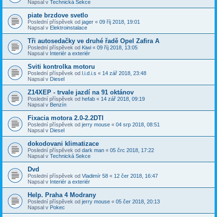
Napsal v
Technická Sekce
piate brzdove svetlo
Poslední příspěvek od
jager
«
09 říj 2018, 19:01
Napsal v
Elektroinstalace
Tři autosedačky ve druhé řadě Opel Zafira A
Poslední příspěvek od
Kiwi
«
09 říj 2018, 13:05
Napsal v
Interiér a exteriér
Sviti kontrolka motoru
Poslední příspěvek od
l.i.d.i.s
«
14 zář 2018, 23:48
Napsal v
Diesel
Z14XEP - trvale jazdí na 91 oktánov
Poslední příspěvek od
hefab
«
14 zář 2018, 09:19
Napsal v
Benzín
Fixacia motora 2.0-2.2DTI
Poslední příspěvek od
jerry mouse
«
04 srp 2018, 08:51
Napsal v
Diesel
dokodovani klimatizace
Poslední příspěvek od
dark man
«
05 črc 2018, 17:22
Napsal v
Technická Sekce
Dvd
Poslední příspěvek od
Vladimír 58
«
12 čer 2018, 16:47
Napsal v
Interiér a exteriér
Help. Praha 4 Modrany
Poslední příspěvek od
jerry mouse
«
05 čer 2018, 20:13
Napsal v
Pokec