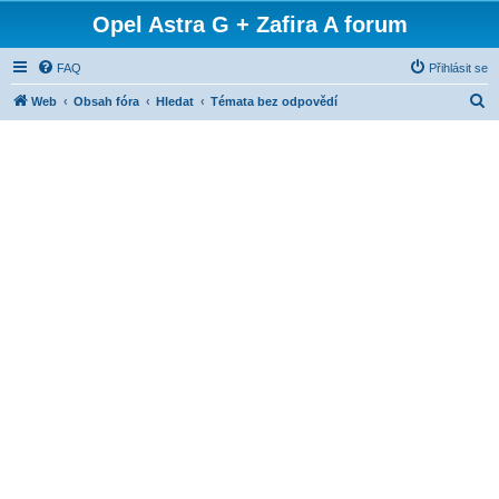
Opel Astra G + Zafira A forum
FAQ
Přihlásit se
H
Web
Obsah fóra
Hledat
Témata bez odpovědí
l
e
d
a
t