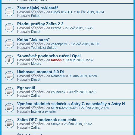
Zase nějaký re-klamář
Poslední příspěvek od
Luboš X17DTL
«
10 črc 2019, 06:34
Napsal v
Pokec
Přední pružiny Zafira 2.2
Poslední příspěvek od
Pedros
«
27 kvě 2019, 15:45
Napsal v
Diesel
Kniha "Jak na to"
Poslední příspěvek od
vasekpetr1
«
12 kvě 2019, 07:30
Napsal v
Technická Sekce
Srovnávač povinného ručení Opel
Poslední příspěvek od
milosh
«
23 dub 2019, 15:32
Napsal v
Motory
Utahovací moment 2.0 Di
Poslední příspěvek od
Roman90
«
06 dub 2019, 18:28
Napsal v
Diesel
Egr ventil
Poslední příspěvek od
koubecek
«
30 bře 2019, 16:15
Napsal v
Zafira
Výměna předních sedaček s Astry G na sedačky s Astry H
Poslední příspěvek od
MIREK325325325
«
27 úno 2019, 20:35
Napsal v
Interiér a exteriér
Zafira OPC podvozok oem cisla
Poslední příspěvek od
Shuya
«
26 úno 2019, 13:02
Napsal v
Zafira