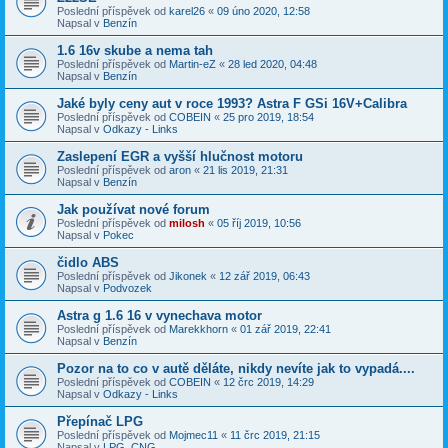
Poslední příspěvek od
karel26
«
09 úno 2020, 12:58
Napsal v
Benzín
1.6 16v skube a nema tah
Poslední příspěvek od
Martin-eZ
«
28 led 2020, 04:48
Napsal v
Benzín
Jaké byly ceny aut v roce 1993? Astra F GSi 16V+Calibra
Poslední příspěvek od
COBEIN
«
25 pro 2019, 18:54
Napsal v
Odkazy - Links
Zaslepení EGR a vyšší hlučnost motoru
Poslední příspěvek od
aron
«
21 lis 2019, 21:31
Napsal v
Benzín
Jak používat nové forum
Poslední příspěvek od
milosh
«
05 říj 2019, 10:56
Napsal v
Pokec
čidlo ABS
Poslední příspěvek od
Jikonek
«
12 zář 2019, 06:43
Napsal v
Podvozek
Astra g 1.6 16 v vynechava motor
Poslední příspěvek od
Marekkhorn
«
01 zář 2019, 22:41
Napsal v
Benzín
Pozor na to co v autě děláte, nikdy nevíte jak to vypadá....
Poslední příspěvek od
COBEIN
«
12 črc 2019, 14:29
Napsal v
Odkazy - Links
Přepínač LPG
Poslední příspěvek od
Mojmec11
«
11 črc 2019, 21:15
Napsal v
LPG, CNG