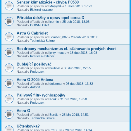
Senzor klimatizácie - chyba P0530
Poslední příspěvek od
Majky94
«
13 kvě 2018, 17:23
Napsal v
Elektroinstalace
Příručka údržby a oprav opel corsa D
Poslední příspěvek od
lcernin
«
25 dub 2018, 18:06
Napsal v
DOWNLOAD
Astra G Cabriolet
Poslední příspěvek od
Bomber_007
«
20 dub 2018, 20:33
Napsal v
Technická Sekce
Rozdrbany mechanizmus el. sťahovania predých dveri
Poslední příspěvek od
jerry mouse
«
15 dub 2018, 16:08
Napsal v
Interiér a exteriér
Bublající posilovač
Poslední příspěvek od
hrubost
«
08 dub 2018, 22:55
Napsal v
Podvozek
Astra G 2005 Antena
Poslední příspěvek od
dolenmat
«
05 dub 2018, 13:32
Napsal v
Autohifi
Palivový filtr- rychlospojky
Poslední příspěvek od
Kouk
«
31 bře 2018, 19:50
Napsal v
Podvozek
Astra G
Poslední příspěvek od
Burdis
«
25 bře 2018, 14:51
Napsal v
Technická Sekce
Účtenkovka?
Poslední příspěvek od
COBEIN
«
20 bře 2018, 14:34