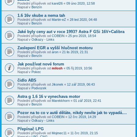
Poslední příspěvek od
karel26
«
09 úno 2020, 12:58
Napsal v
Benzín
1.6 16v skube a nema tah
Poslední příspěvek od
Martin-eZ
«
28 led 2020, 04:48
Napsal v
Benzín
Jaké byly ceny aut v roce 1993? Astra F GSi 16V+Calibra
Poslední příspěvek od
COBEIN
«
25 pro 2019, 18:54
Napsal v
Odkazy - Links
Zaslepení EGR a vyšší hlučnost motoru
Poslední příspěvek od
aron
«
21 lis 2019, 21:31
Napsal v
Benzín
Jak používat nové forum
Poslední příspěvek od
milosh
«
05 říj 2019, 10:56
Napsal v
Pokec
čidlo ABS
Poslední příspěvek od
Jikonek
«
12 zář 2019, 06:43
Napsal v
Podvozek
Astra g 1.6 16 v vynechava motor
Poslední příspěvek od
Marekkhorn
«
01 zář 2019, 22:41
Napsal v
Benzín
Pozor na to co v autě děláte, nikdy nevíte jak to vypadá....
Poslední příspěvek od
COBEIN
«
12 črc 2019, 14:29
Napsal v
Odkazy - Links
Přepínač LPG
Poslední příspěvek od
Mojmec11
«
11 črc 2019, 21:15
Napsal v
LPG, CNG