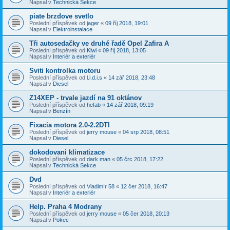
Napsal v
Technická Sekce
piate brzdove svetlo
Poslední příspěvek od
jager
«
09 říj 2018, 19:01
Napsal v
Elektroinstalace
Tři autosedačky ve druhé řadě Opel Zafira A
Poslední příspěvek od
Kiwi
«
09 říj 2018, 13:05
Napsal v
Interiér a exteriér
Sviti kontrolka motoru
Poslední příspěvek od
l.i.d.i.s
«
14 zář 2018, 23:48
Napsal v
Diesel
Z14XEP - trvale jazdí na 91 oktánov
Poslední příspěvek od
hefab
«
14 zář 2018, 09:19
Napsal v
Benzín
Fixacia motora 2.0-2.2DTI
Poslední příspěvek od
jerry mouse
«
04 srp 2018, 08:51
Napsal v
Diesel
dokodovani klimatizace
Poslední příspěvek od
dark man
«
05 črc 2018, 17:22
Napsal v
Technická Sekce
Dvd
Poslední příspěvek od
Vladimír 58
«
12 čer 2018, 16:47
Napsal v
Interiér a exteriér
Help. Praha 4 Modrany
Poslední příspěvek od
jerry mouse
«
05 čer 2018, 20:13
Napsal v
Pokec