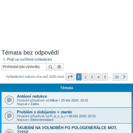
Témata bez odpovědí
Přejít na rozšířené vyhledávání
Hledat
Pokročilé hledání
Stránka
1
z
20
1
2
3
4
5
20
Da
Vyhledávání nalezlo více než 1000 shod
…
Témata
Anténní redukce
Poslední příspěvek od
Mikal
«
20 bře 2020, 18:32
Napsal v
Zafira
Problém s dobíjením + startér
Poslední příspěvek od
P_a_v_e_l
«
06 bře 2020, 20:01
Napsal v
Elektroinstalace
ŠKUBÁNÍ NA VOLNOBĚH PO POLOGENERÁLCE MOT.
Z22SE