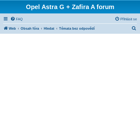
Opel Astra G + Zafira A forum
FAQ
Přihlásit se
H
Web
Obsah fóra
Hledat
Témata bez odpovědí
l
e
d
a
t