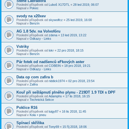
Štěně Labradora
Poslední příspěvek od
Luboš X17DTL
«
28 led 2019, 06:07
Napsal v
Pokec
svody na x20xev
Poslední příspěvek od
skywolfcz
«
25 led 2019, 16:00
Napsal v
Benzín
AG 1.8 5dv. na Volvofóru
Poslední příspěvek od
zdena
«
13 led 2019, 13:22
Napsal v
Odkazy - Links
Vstriky
Poslední příspěvek od
lokr
«
22 pro 2018, 18:15
Napsal v
Benzín
Pár fotek od nadšenců eFkových aster
Poslední příspěvek od
COBEIN
«
18 pro 2018, 19:21
Napsal v
Odkazy - Links
Data op com zafira b
Poslední příspěvek od
riddick1974
«
02 pro 2018, 23:54
Napsal v
Zafira
Kouř při sešlápnutí plného plynu - Z19DT 1.9 TDI s DPF
Poslední příspěvek od
Adamphs
«
17 lis 2018, 16:15
Napsal v
Technická Sekce
Poklice R16
Poslední příspěvek od
luigy87
«
16 lis 2018, 11:45
Napsal v
Kola + pneu
Spínací skříňka
Poslední příspěvek od
Tony69
«
15 říj 2018, 18:06