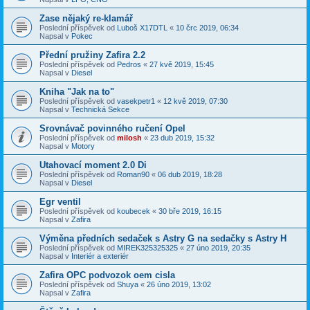
Zase nějaký re-klamář
Poslední příspěvek od
Luboš X17DTL
«
10 črc 2019, 06:34
Napsal v
Pokec
Přední pružiny Zafira 2.2
Poslední příspěvek od
Pedros
«
27 kvě 2019, 15:45
Napsal v
Diesel
Kniha "Jak na to"
Poslední příspěvek od
vasekpetr1
«
12 kvě 2019, 07:30
Napsal v
Technická Sekce
Srovnávač povinného ručení Opel
Poslední příspěvek od
milosh
«
23 dub 2019, 15:32
Napsal v
Motory
Utahovací moment 2.0 Di
Poslední příspěvek od
Roman90
«
06 dub 2019, 18:28
Napsal v
Diesel
Egr ventil
Poslední příspěvek od
koubecek
«
30 bře 2019, 16:15
Napsal v
Zafira
Výměna předních sedaček s Astry G na sedačky s Astry H
Poslední příspěvek od
MIREK325325325
«
27 úno 2019, 20:35
Napsal v
Interiér a exteriér
Zafira OPC podvozok oem cisla
Poslední příspěvek od
Shuya
«
26 úno 2019, 13:02
Napsal v
Zafira