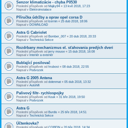
Senzor klimatizácie - chyba P0530
Poslední příspěvek od
Majky94
«
13 kvě 2018, 17:23
Napsal v
Elektroinstalace
Příručka údržby a oprav opel corsa D
Poslední příspěvek od
lcernin
«
25 dub 2018, 18:06
Napsal v
DOWNLOAD
Astra G Cabriolet
Poslední příspěvek od
Bomber_007
«
20 dub 2018, 20:33
Napsal v
Technická Sekce
Rozdrbany mechanizmus el. sťahovania predých dveri
Poslední příspěvek od
jerry mouse
«
15 dub 2018, 16:08
Napsal v
Interiér a exteriér
Bublající posilovač
Poslední příspěvek od
hrubost
«
08 dub 2018, 22:55
Napsal v
Podvozek
Astra G 2005 Antena
Poslední příspěvek od
dolenmat
«
05 dub 2018, 13:32
Napsal v
Autohifi
Palivový filtr- rychlospojky
Poslední příspěvek od
Kouk
«
31 bře 2018, 19:50
Napsal v
Podvozek
Astra G
Poslední příspěvek od
Burdis
«
25 bře 2018, 14:51
Napsal v
Technická Sekce
Účtenkovka?
Poslední příspěvek od
COBEIN
«
20 bře 2018, 14:34