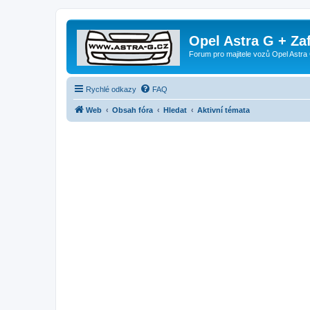
Opel Astra G + Za
Forum pro majitele vozů Opel Astra 
Rychlé odkazy
FAQ
Web
Obsah fóra
Hledat
Aktivní témata