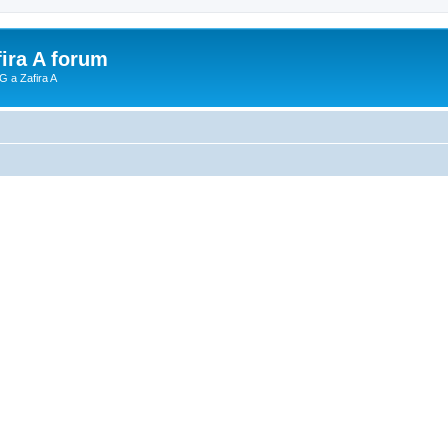
fira A forum
G a Zafira A