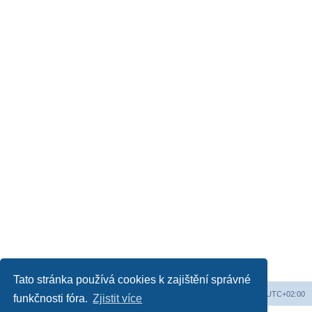
Tato stránka používá cookies k zajištění správné
Web
Obsah fóra
Všechny časy jsou v
UTC+02:00
funkčnosti fóra.
Zjistit více