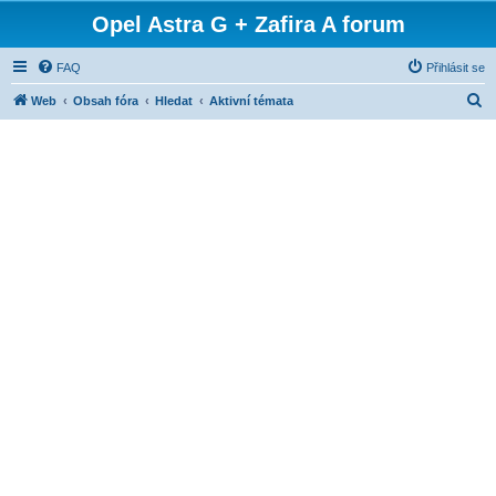
Opel Astra G + Zafira A forum
FAQ
Přihlásit se
H
Web
Obsah fóra
Hledat
Aktivní témata
l
e
d
a
t