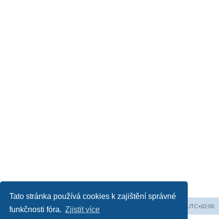
Tato stránka používá cookies k zajištění správné
Web
Obsah fóra
Všechny časy jsou v
UTC+02:00
funkčnosti fóra.
Zjistit více