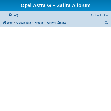
Opel Astra G + Zafira A forum
FAQ
Přihlásit se
H
Web
Obsah fóra
Hledat
Aktivní témata
l
e
d
a
t