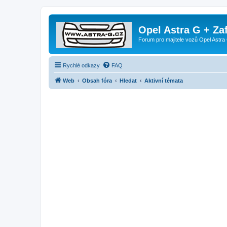
Opel Astra G + Za
Forum pro majitele vozů Opel Astra 
Rychlé odkazy
FAQ
Web
Obsah fóra
Hledat
Aktivní témata