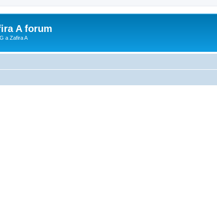
fira A forum
G a Zafira A