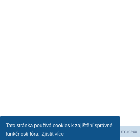
Tato stránka používá cookies k zajištění správné
Web
Obsah fóra
Všechny časy jsou v
UTC+02:00
funkčnosti fóra.
Zjistit více