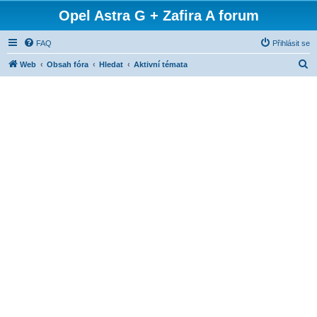
Opel Astra G + Zafira A forum
FAQ
Přihlásit se
H
Web
Obsah fóra
Hledat
Aktivní témata
l
e
d
a
t