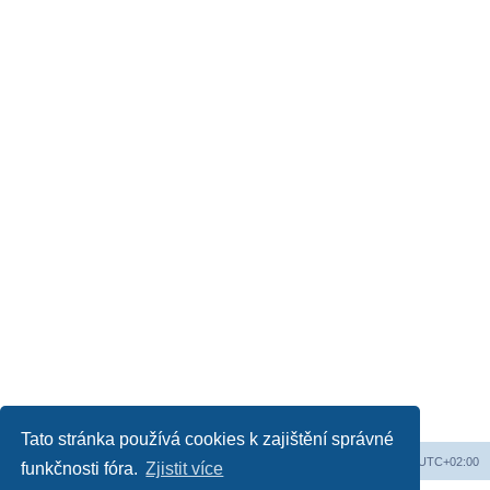
Tato stránka používá cookies k zajištění správné
Web
Obsah fóra
Všechny časy jsou v
UTC+02:00
funkčnosti fóra.
Zjistit více