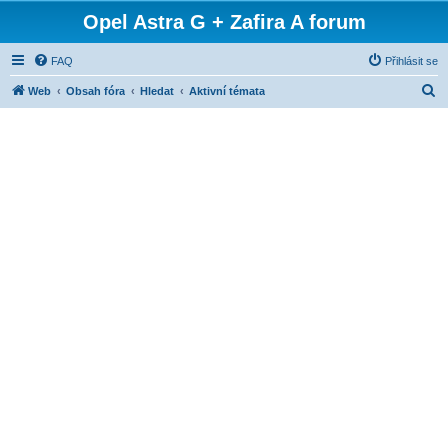
Opel Astra G + Zafira A forum
FAQ
Přihlásit se
H
Web
Obsah fóra
Hledat
Aktivní témata
l
e
d
a
t