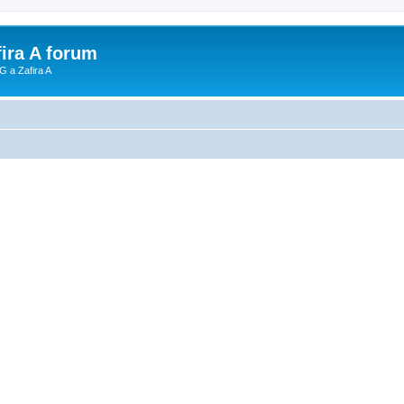
fira A forum
G a Zafira A