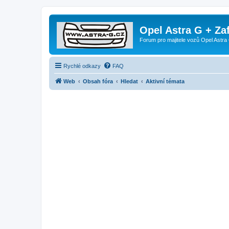
Opel Astra G + Za
Forum pro majitele vozů Opel Astra 
Rychlé odkazy
FAQ
Web
Obsah fóra
Hledat
Aktivní témata