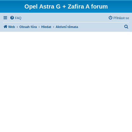
Opel Astra G + Zafira A forum
FAQ
Přihlásit se
H
Web
Obsah fóra
Hledat
Aktivní témata
l
e
d
a
t