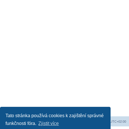
Tato stránka používá cookies k zajištění správné
Web
Obsah fóra
Všechny časy jsou v
UTC+02:00
funkčnosti fóra.
Zjistit více