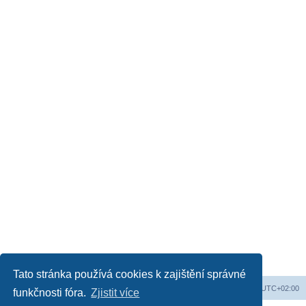
Tato stránka používá cookies k zajištění správné
Web
Obsah fóra
Všechny časy jsou v
UTC+02:00
funkčnosti fóra.
Zjistit více