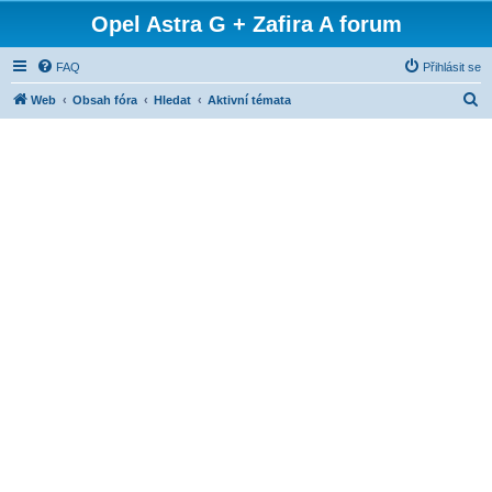
Opel Astra G + Zafira A forum
FAQ
Přihlásit se
H
Web
Obsah fóra
Hledat
Aktivní témata
l
e
d
a
t