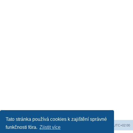
Tato stránka používá cookies k zajištění správné
Web
Obsah fóra
Všechny časy jsou v
UTC+02:00
funkčnosti fóra.
Zjistit více