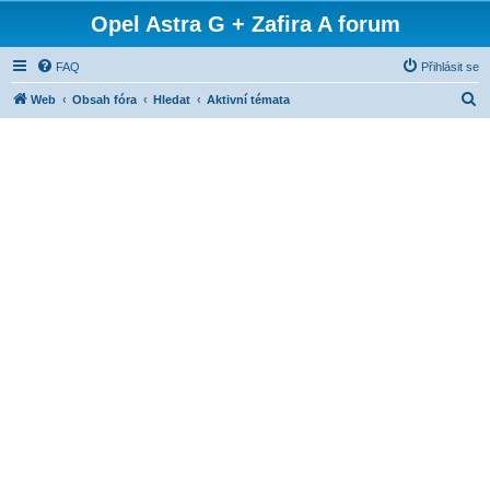
Opel Astra G + Zafira A forum
FAQ
Přihlásit se
H
Web
Obsah fóra
Hledat
Aktivní témata
l
e
d
a
t