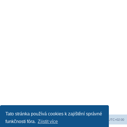
Tato stránka používá cookies k zajištění správné
Web
Obsah fóra
Všechny časy jsou v
UTC+02:00
funkčnosti fóra.
Zjistit více