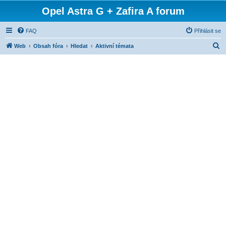
Opel Astra G + Zafira A forum
FAQ
Přihlásit se
H
Web
Obsah fóra
Hledat
Aktivní témata
l
e
d
a
t