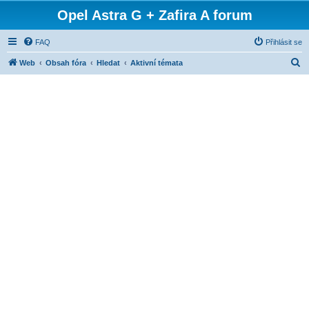
Opel Astra G + Zafira A forum
FAQ
Přihlásit se
H
Web
Obsah fóra
Hledat
Aktivní témata
l
e
d
a
t