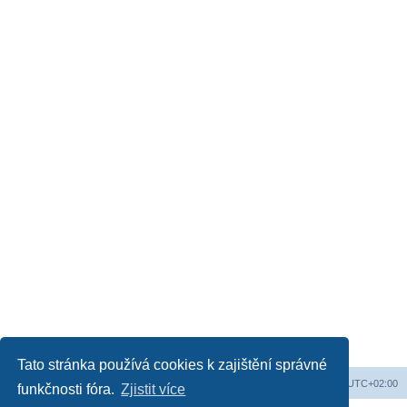
Tato stránka používá cookies k zajištění správné
Web
Obsah fóra
Všechny časy jsou v
UTC+02:00
funkčnosti fóra.
Zjistit více