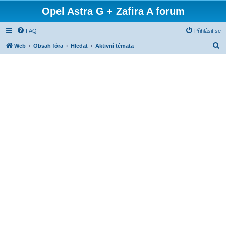
Opel Astra G + Zafira A forum
FAQ
Přihlásit se
H
Web
Obsah fóra
Hledat
Aktivní témata
l
e
d
a
t