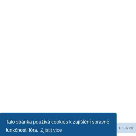
Tato stránka používá cookies k zajištění správné
Web
Obsah fóra
Všechny časy jsou v
UTC+02:00
funkčnosti fóra.
Zjistit více