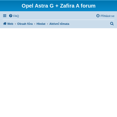
Opel Astra G + Zafira A forum
FAQ
Přihlásit se
H
Web
Obsah fóra
Hledat
Aktivní témata
l
e
d
a
t