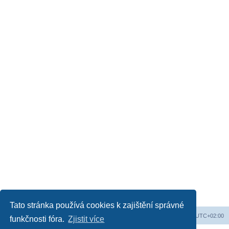
Tato stránka používá cookies k zajištění správné
Web
Obsah fóra
Všechny časy jsou v
UTC+02:00
funkčnosti fóra.
Zjistit více