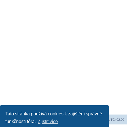
Tato stránka používá cookies k zajištění správné
Web
Obsah fóra
Všechny časy jsou v
UTC+02:00
funkčnosti fóra.
Zjistit více