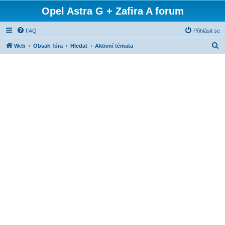
Opel Astra G + Zafira A forum
FAQ
Přihlásit se
H
Web
Obsah fóra
Hledat
Aktivní témata
l
e
d
a
t