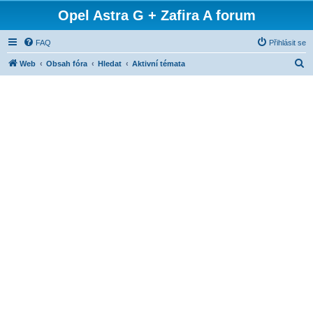
Opel Astra G + Zafira A forum
FAQ
Přihlásit se
H
Web
Obsah fóra
Hledat
Aktivní témata
l
e
d
a
t