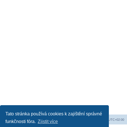
Tato stránka používá cookies k zajištění správné
Web
Obsah fóra
Všechny časy jsou v
UTC+02:00
funkčnosti fóra.
Zjistit více