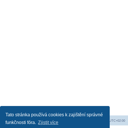
Tato stránka používá cookies k zajištění správné
Web
Obsah fóra
Všechny časy jsou v
UTC+02:00
funkčnosti fóra.
Zjistit více