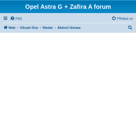
Opel Astra G + Zafira A forum
FAQ
Přihlásit se
H
Web
Obsah fóra
Hledat
Aktivní témata
l
e
d
a
t