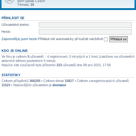
don't speak Czech
Témata:
10
PŘIHLÁSIT SE
Uživatelské jméno:
Heslo:
Zapomněl(a) jsem heslo
Přihlásit mě automaticky při každé návštěvě
KDO JE ONLINE
Ve fóru je celkem
5
uživatelů :: 4 registrovaní, 0 skrytých a 1 host (založeno na uživatelích
aktivních během posledních 5 minut)
Nejvíce zde současně bylo přítomno
223
uživatelů dne 08 pro 2015, 17:56
STATISTIKY
Celkem příspěvků
366205
• Celkem témat
15817
• Celkem zaregistrovaných uživatelů
11523
• Nejnovějším uživatelem je
doniator