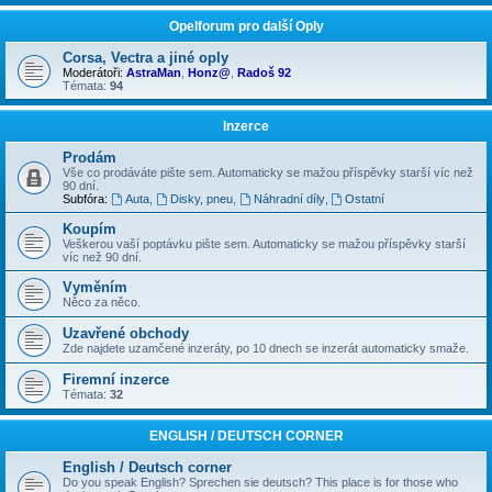
Opelforum pro další Oply
Corsa, Vectra a jiné oply
Moderátoři:
AstraMan
,
Honz@
,
Radoš 92
Témata:
94
Inzerce
Prodám
Vše co prodáváte pište sem. Automaticky se mažou příspěvky starší víc než
90 dní.
Subfóra:
Auta
,
Disky, pneu
,
Náhradní díly
,
Ostatní
Koupím
Veškerou vaší poptávku pište sem. Automaticky se mažou příspěvky starší
víc než 90 dní.
Vyměním
Něco za něco.
Uzavřené obchody
Zde najdete uzamčené inzeráty, po 10 dnech se inzerát automaticky smaže.
Firemní inzerce
Témata:
32
ENGLISH / DEUTSCH CORNER
English / Deutsch corner
Do you speak English? Sprechen sie deutsch? This place is for those who