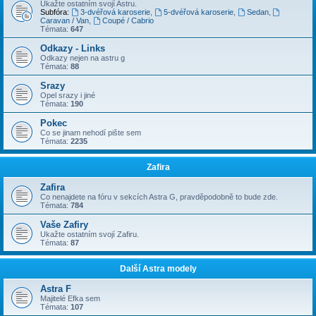
Ukažte ostatním svojí Astru.
Subfóra:
3-dvéřová karoserie
,
5-dvéřová karoserie
,
Sedan
,
Caravan / Van
,
Coupé / Cabrio
Témata:
647
Odkazy - Links
Odkazy nejen na astru g
Témata:
88
Srazy
Opel srazy i jiné
Témata:
190
Pokec
Co se jinam nehodí pište sem
Témata:
2235
Zafira
Zafira
Co nenajdete na fóru v sekcích Astra G, pravděpodobně to bude zde.
Témata:
784
Vaše Zafiry
Ukažte ostatním svojí Zafiru.
Témata:
87
Další Astra modely
Astra F
Majitelé Efka sem
Témata:
107