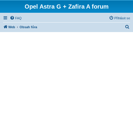
Opel Astra G + Zafira A forum
FAQ
Přihlásit se
H
Web
Obsah fóra
l
e
d
a
t