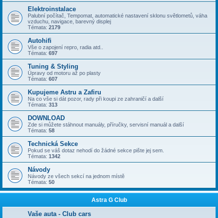
Elektroinstalace
Palubní počítač, Tempomat, automatické nastavení sklonu světlometů, váha
vzduchu, navigace, barevný displej
Témata:
2179
Autohifi
Vše o zapojení repro, radia atd..
Témata:
697
Tuning & Styling
Úpravy od motoru až po plasty
Témata:
607
Kupujeme Astru a Zafiru
Na co vše si dát pozor, rady při koupi ze zahraničí a další
Témata:
313
DOWNLOAD
Zde si můžete stáhnout manuály, příručky, servisní manuál a další
Témata:
58
Technická Sekce
Pokud se váš dotaz nehodí do žádné sekce pište jej sem.
Témata:
1342
Návody
Návody ze všech sekcí na jednom místě
Témata:
50
Astra G Club
Vaše auta - Club cars