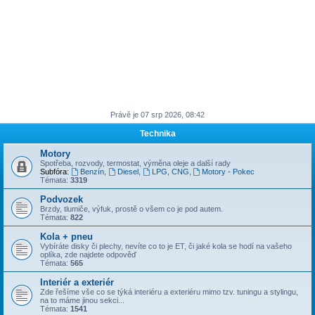
Právě je 07 srp 2026, 08:42
Technika
Motory
Spotřeba, rozvody, termostat, výměna oleje a další rady
Subfóra:
Benzín
,
Diesel
,
LPG, CNG
,
Motory - Pokec
Témata:
3319
Podvozek
Brzdy, tlumiče, výfuk, prostě o všem co je pod autem.
Témata:
822
Kola + pneu
Vybíráte disky či plechy, nevíte co to je ET, či jaké kola se hodí na vašeho
oplíka, zde najdete odpověď
Témata:
565
Interiér a exteriér
Zde řešíme vše co se týká interiéru a exteriéru mimo tzv. tuningu a stylingu,
na to máme jinou sekci...
Témata:
1541