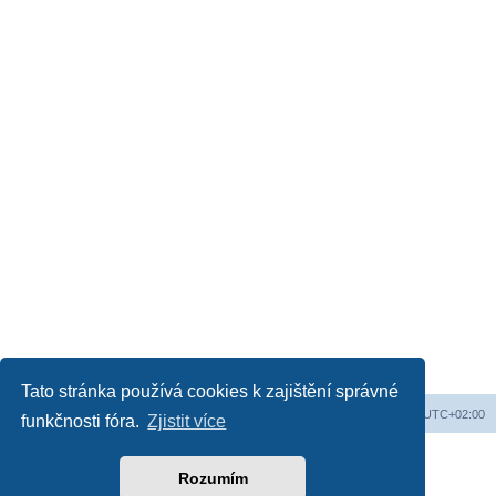
Tato stránka používá cookies k zajištění správné
Web
Obsah fóra
Všechny časy jsou v
UTC+02:00
funkčnosti fóra.
Zjistit více
Založeno na
phpBB
® Forum Software © phpBB Limited
Český překlad –
phpBB.cz
Rozumím
Soukromí
|
Podmínky