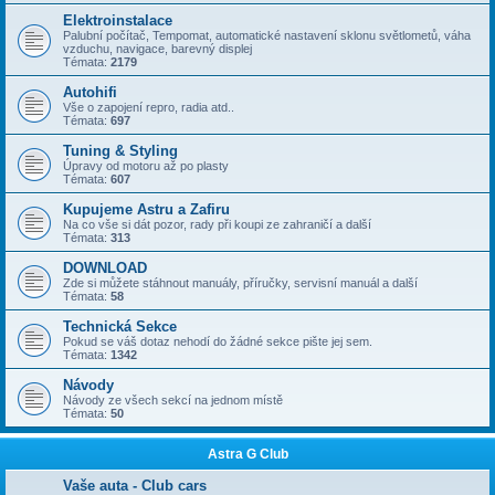
Elektroinstalace
Palubní počítač, Tempomat, automatické nastavení sklonu světlometů, váha
vzduchu, navigace, barevný displej
Témata:
2179
Autohifi
Vše o zapojení repro, radia atd..
Témata:
697
Tuning & Styling
Úpravy od motoru až po plasty
Témata:
607
Kupujeme Astru a Zafiru
Na co vše si dát pozor, rady při koupi ze zahraničí a další
Témata:
313
DOWNLOAD
Zde si můžete stáhnout manuály, příručky, servisní manuál a další
Témata:
58
Technická Sekce
Pokud se váš dotaz nehodí do žádné sekce pište jej sem.
Témata:
1342
Návody
Návody ze všech sekcí na jednom místě
Témata:
50
Astra G Club
Vaše auta - Club cars