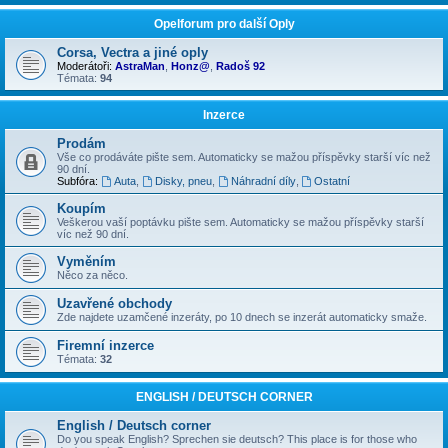
Opelforum pro další Oply
Corsa, Vectra a jiné oply
Moderátoři:
AstraMan
,
Honz@
,
Radoš 92
Témata:
94
Inzerce
Prodám
Vše co prodáváte pište sem. Automaticky se mažou příspěvky starší víc než
90 dní.
Subfóra:
Auta
,
Disky, pneu
,
Náhradní díly
,
Ostatní
Koupím
Veškerou vaší poptávku pište sem. Automaticky se mažou příspěvky starší
víc než 90 dní.
Vyměním
Něco za něco.
Uzavřené obchody
Zde najdete uzamčené inzeráty, po 10 dnech se inzerát automaticky smaže.
Firemní inzerce
Témata:
32
ENGLISH / DEUTSCH CORNER
English / Deutsch corner
Do you speak English? Sprechen sie deutsch? This place is for those who