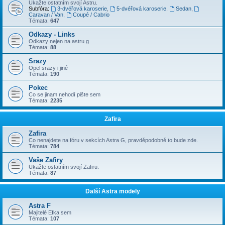
Ukažte ostatním svojí Astru.
Subfóra:
3-dvéřová karoserie
,
5-dvéřová karoserie
,
Sedan
,
Caravan / Van
,
Coupé / Cabrio
Témata:
647
Odkazy - Links
Odkazy nejen na astru g
Témata:
88
Srazy
Opel srazy i jiné
Témata:
190
Pokec
Co se jinam nehodí pište sem
Témata:
2235
Zafira
Zafira
Co nenajdete na fóru v sekcích Astra G, pravděpodobně to bude zde.
Témata:
784
Vaše Zafiry
Ukažte ostatním svojí Zafiru.
Témata:
87
Další Astra modely
Astra F
Majitelé Efka sem
Témata:
107