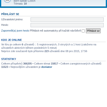
don't speak Czech
Témata:
10
PŘIHLÁSIT SE
Uživatelské jméno:
Heslo:
Zapomněl(a) jsem heslo
Přihlásit mě automaticky při každé návštěvě
KDO JE ONLINE
Ve fóru je celkem
6
uživatelů :: 5 registrovaných, 0 skrytých a 1 host (založeno na
uživatelích aktivních během posledních 5 minut)
Nejvíce zde současně bylo přítomno
223
uživatelů dne 08 pro 2015, 17:56
STATISTIKY
Celkem příspěvků
366205
• Celkem témat
15817
• Celkem zaregistrovaných uživatelů
11523
• Nejnovějším uživatelem je
doniator