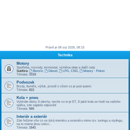
Právě je 08 srp 2026, 08:15
Technika
Motory
Spotřeba, rozvody, termostat, výměna oleje a další rady
Subfóra:
Benzín
,
Diesel
,
LPG, CNG
,
Motory - Pokec
Témata:
3319
Podvozek
Brzdy, tlumiče, výfuk, prostě o všem co je pod autem.
Témata:
822
Kola + pneu
Vybíráte disky či plechy, nevíte co to je ET, či jaké kola se hodí na vašeho
oplíka, zde najdete odpověď
Témata:
565
Interiér a exteriér
Zde řešíme vše co se týká interiéru a exteriéru mimo tzv. tuningu a stylingu,
na to máme jinou sekci...
Témata:
1541