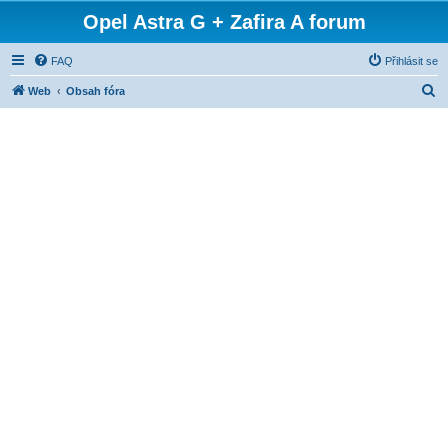
Opel Astra G + Zafira A forum
FAQ
Přihlásit se
H
Web
Obsah fóra
l
e
d
a
t