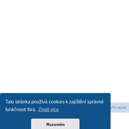
Tato stránka používá cookies k zajištění správné
Web
Obsah fóra
Všechny časy jsou v
UTC+02:00
funkčnosti fóra.
Zjistit více
Založeno na
phpBB
® Forum Software © phpBB Limited
Český překlad –
phpBB.cz
Rozumím
Soukromí
|
Podmínky