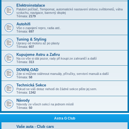
Elektroinstalace
Palubní počítač, Tempomat, automatické nastavení sklonu světlometů, váha
vzduchu, navigace, barevný displej
Témata:
2179
Autohifi
Vše o zapojení repro, radia atd..
Témata:
697
Tuning & Styling
Úpravy od motoru až po plasty
Témata:
607
Kupujeme Astru a Zafiru
Na co vše si dát pozor, rady při koupi ze zahraničí a další
Témata:
313
DOWNLOAD
Zde si můžete stáhnout manuály, příručky, servisní manuál a další
Témata:
58
Technická Sekce
Pokud se váš dotaz nehodí do žádné sekce pište jej sem.
Témata:
1342
Návody
Návody ze všech sekcí na jednom místě
Témata:
50
Astra G Club
Vaše auta - Club cars