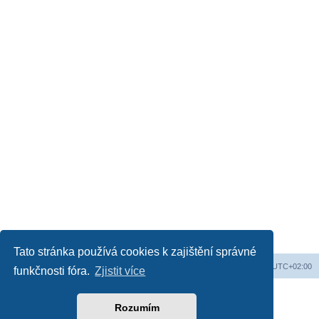
Tato stránka používá cookies k zajištění správné
Web
Obsah fóra
Všechny časy jsou v
UTC+02:00
funkčnosti fóra.
Zjistit více
Založeno na
phpBB
® Forum Software © phpBB Limited
Český překlad –
phpBB.cz
Rozumím
Soukromí
|
Podmínky