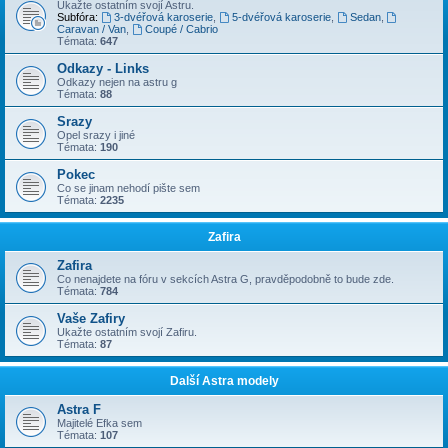
Ukažte ostatním svojí Astru.
Subfóra:
3-dvéřová karoserie
,
5-dvéřová karoserie
,
Sedan
,
Caravan / Van
,
Coupé / Cabrio
Témata:
647
Odkazy - Links
Odkazy nejen na astru g
Témata:
88
Srazy
Opel srazy i jiné
Témata:
190
Pokec
Co se jinam nehodí pište sem
Témata:
2235
Zafira
Zafira
Co nenajdete na fóru v sekcích Astra G, pravděpodobně to bude zde.
Témata:
784
Vaše Zafiry
Ukažte ostatním svojí Zafiru.
Témata:
87
Další Astra modely
Astra F
Majitelé Efka sem
Témata:
107