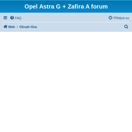
Opel Astra G + Zafira A forum
FAQ
Přihlásit se
H
Web
Obsah fóra
l
e
d
a
t