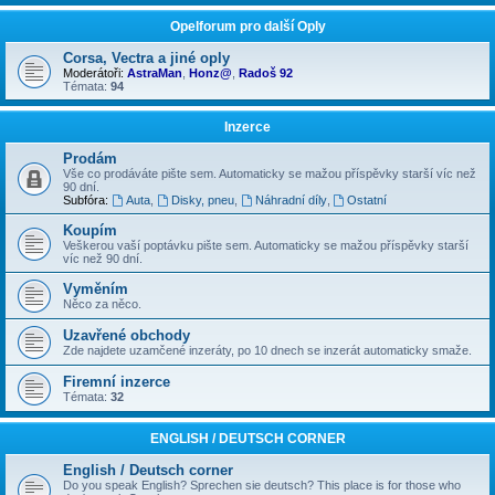
Opelforum pro další Oply
Corsa, Vectra a jiné oply
Moderátoři:
AstraMan
,
Honz@
,
Radoš 92
Témata:
94
Inzerce
Prodám
Vše co prodáváte pište sem. Automaticky se mažou příspěvky starší víc než
90 dní.
Subfóra:
Auta
,
Disky, pneu
,
Náhradní díly
,
Ostatní
Koupím
Veškerou vaší poptávku pište sem. Automaticky se mažou příspěvky starší
víc než 90 dní.
Vyměním
Něco za něco.
Uzavřené obchody
Zde najdete uzamčené inzeráty, po 10 dnech se inzerát automaticky smaže.
Firemní inzerce
Témata:
32
ENGLISH / DEUTSCH CORNER
English / Deutsch corner
Do you speak English? Sprechen sie deutsch? This place is for those who