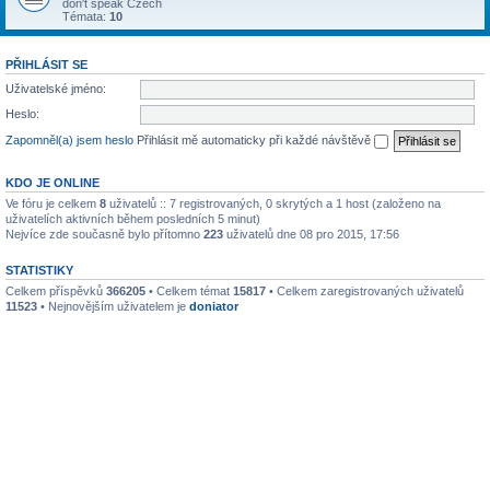
don't speak Czech
Témata:
10
PŘIHLÁSIT SE
Uživatelské jméno:
Heslo:
Zapomněl(a) jsem heslo
Přihlásit mě automaticky při každé návštěvě
KDO JE ONLINE
Ve fóru je celkem
8
uživatelů :: 7 registrovaných, 0 skrytých a 1 host (založeno na
uživatelích aktivních během posledních 5 minut)
Nejvíce zde současně bylo přítomno
223
uživatelů dne 08 pro 2015, 17:56
STATISTIKY
Celkem příspěvků
366205
• Celkem témat
15817
• Celkem zaregistrovaných uživatelů
11523
• Nejnovějším uživatelem je
doniator