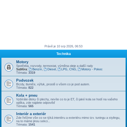
Právě je 10 srp 2026, 06:53
Technika
Motory
Spotřeba, rozvody, termostat, výměna oleje a další rady
Subfóra:
Benzín
,
Diesel
,
LPG, CNG
,
Motory - Pokec
Témata:
3319
Podvozek
Brzdy, tlumiče, výfuk, prostě o všem co je pod autem.
Témata:
822
Kola + pneu
Vybíráte disky či plechy, nevíte co to je ET, či jaké kola se hodí na vašeho
oplíka, zde najdete odpověď
Témata:
565
Interiér a exteriér
Zde řešíme vše co se týká interiéru a exteriéru mimo tzv. tuningu a stylingu,
na to máme jinou sekci...
Témata:
1541